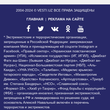
2004-2024 © VESTI.UZ
ВСЕ ПРАВА ЗАЩИЩЕНЫ
ГЛАВНАЯ
РЕКЛАМА НА САЙТЕ
* Экстремистские и террористические организации,
запрещенные в Российской Федерации: американская
компания Meta и принадлежащие ей соцсети Instagram и
Facebook, «Правый сектор», «Украинская повстанческая
армия» (УПА), «Исламское государство» (ИГ, ИГИЛ), «Джабхат
Фатх аш-Шам» (бывшая «Джабхат ан-Нусра», «Джебхат ан-
Нусра»), Национал-Большевистская партия (НБП), «Аль-
Каида», «УНА-УНСО», «Талибан», «Меджлис крымско-
татарского народа», «Свидетели Иеговы», «Мизантропик
Дивижн», «Братство» Корчинского, «Артподготовка», «Тризуб
им. Степана Бандеры», «НСО», «Славянский союз»,
«Формат-18», «Хизб ут-Тахрир», «Фонд борьбы с коррупцией»
(ФБК) – организация-иноагент, признанная экстремистской,
запрещена в РФ и ликвидирована по решению суда; её
основатель Алексей Навальный включён в перечень
террористов и экстремистов.