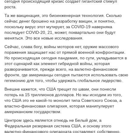
сегодня происходящий кризис создает гигантский стимул
роста.
Та же вакцинация, это биоинженерная технология. Сколько
сейчас денег брошено на разработку вакцин, и понятно,
поскольку вирус этот мутирует, за COVID-19 наверняка
последует COVID-20, 21, может, поквартально они будут
меняться. Это все новые исследования.
Сейчас, слава богу, войны моторов нет, оружие массового
поражения защищает нас от прямой военной конфронтации.
Но происходящая сегодня пандемия, по сути, укладывается в
этот сценарий как элемент гибридной войны, которая
разворачивается, прежде всего, на валютно-финансовом
фронте, где американцы сегодня пытаются использовать свою
гегемонию для того, чтобы удержать глобальное лидерство.
Внешне кажется, что США трещит по швам, они понесли
потерь на 15 триллионов долларов. Но мы исходим из того,
что США это не какой-то монолит типа Советского Союза, а
властно-финансовая олигархия, которая манипулирует
американским государством.
Центром здесь является отнюдь не Белый дом, а
Федеральная резервная система США, и основу этого
валютно-финансового олигархата составляют, собственно,