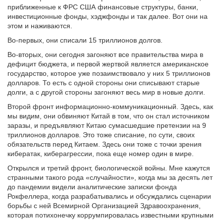
приближенные к ФРС США финансовые структуры, банки,
инвестиционные фонды, хэджфонды и так далее. Вот они на
этом и наживаются.
Во-первых, они списали 15 триллионов долгов.
Во-вторых, они сегодня загоняют все правительства мира в
дефицит бюджета, и первой жертвой является американское
государство, которое уже позаимствовало у них 5 триллионов
долларов. То есть с одной стороны они списывают старые
долги, а с другой стороны загоняют весь мир в новые долги.
Второй фронт информационно-коммуникационный. Здесь, как
мы видим, они обвиняют Китай в том, что он стал источником
заразы, и предъявляют Китаю сумасшедшие претензии на 9
триллионов долларов. Это тоже списание, по сути, своих
обязательств перед Китаем. Здесь они тоже с точки зрения
кибератак, киберагрессии, пока еще номер один в мире.
Открылся и третий фронт, биологической войны. Мне кажутся
странными такого рода «случайности», когда мы за десять лет
до пандемии видели аналитические записки фонда
Рокфеллера, когда разрабатывались и обсуждались сценарии
борьбы с ней Всемирной Организацией Здравоохранения,
которая потихонечку коррумпировалась известными крупными