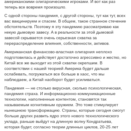
американскими олигархическими игроками. И вот как раз
теперь все вовремя произошло.
С одной стороны пандемия, с другой стороны, тут как тут, всех
вас вакцинируем и спасем. В общем, такое странное стечение
обстоятельств. Поэтому я эту пандемию рассматриваю как
некую дымовую завесу. А в реальности за этой дымовой
завесой скрывается очень серьезная схватка за
перераспределение влияния, собственности, активов.
Американская финансово-властная олигархия неплохо
подготовилась и действует достаточно агрессивно и жестко, но
Китай все же выходит из этой схватки окрепшим. В
соответствии с нашей теорией Америка будет дальше
ослабевать, погружаться все больше в хаос, что мы
наблюдаем, а Китай наоборот будет усиливаться.
Пандемия — не столько вирусная, сколько психологическая,
пандемия страха. И информационно-коммуникационные
технологии, наполненные контентом, становятся так
называемым когнитивным оружием. Это тоже стимулирует
нынешнюю трансформацию. Страны, которые сегодня смогут
больше других развить ядро этого нового технологического
уклада, раньше выйдут на длинную волну Кондратьева,
которая будет, согласно теории длинных циклов, 20-25 лет