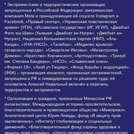
* Экстремистские и террористические организации,
запрещенные в Российской Федерации: американская
компания Meta и принадлежащие ей соцсети Instagram и
Facebook, «Правый сектор», «Украинская повстанческая
армия» (УПА), «Исламское государство» (ИГ, ИГИЛ), «Джабхат
Фатх аш-Шам» (бывшая «Джабхат ан-Нусра», «Джебхат ан-
Нусра»), Национал-Большевистская партия (НБП), «Аль-
Каида», «УНА-УНСО», «Талибан», «Меджлис крымско-
татарского народа», «Свидетели Иеговы», «Мизантропик
Дивижн», «Братство» Корчинского, «Артподготовка», «Тризуб
им. Степана Бандеры», «НСО», «Славянский союз»,
«Формат-18», «Хизб ут-Тахрир», «Фонд борьбы с коррупцией»
(ФБК) – организация-иноагент, признанная экстремистской,
запрещена в РФ и ликвидирована по решению суда; её
основатель Алексей Навальный включён в перечень
террористов и экстремистов.
* Организации и граждане, признанные Минюстом РФ
иноагентами: Международное историко-просветительское,
благотворительное и правозащитное общество «Мемориал»,
Аналитический центр Юрия Левады, фонд «В защиту прав
заключённых», «Институт глобализации и социальных
движений», «Благотворительный фонд охраны здоровья и
защиты прав граждан», «Центр независимых социологических