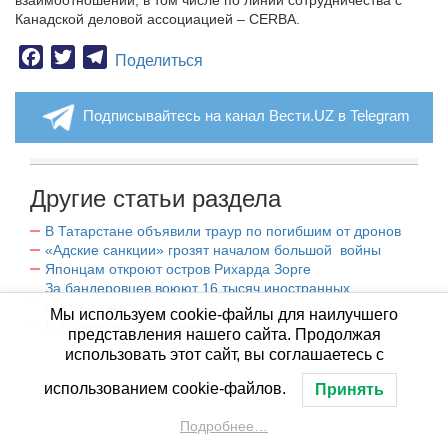
взаимоотношений, в том числе по линии сотрудничества с
Канадской деловой ассоциацией – CERBA.
Facebook
Twitter
Telegram
Поделиться
Подписывайтесь на канал Вести.UZ в Telegram
Другие статьи раздела
В Татарстане объявили траур по погибшим от дронов
«Адские санкции» грозят началом большой войны
Японцам откроют остров Рихарда Зорге
За бандеровцев воюют 16 тысяч иностранных
наемников.
Мы используем cookie-файлы для наилучшего
В Ташкенте любят жениться на старухах.
представления нашего сайта. Продолжая
использовать этот сайт, вы соглашаетесь с
использованием cookie-файлов.
Принять
Подробнее…