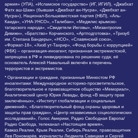
армия» (УПА), «Исламское государство» (ИГ, ИГИЛ), «Джабхат
Фатх аш-Шам» (бывшая «Джабхат ан-Нусра», «Джебхат ан-
Нусра»), Национал-Большевистская партия (НБП), «Аль-
Каида», «УНА-УНСО», «Талибан», «Меджлис крымско-
татарского народа», «Свидетели Иеговы», «Мизантропик
Дивижн», «Братство» Корчинского, «Артподготовка», «Тризуб
им. Степана Бандеры», «НСО», «Славянский союз»,
«Формат-18», «Хизб ут-Тахрир», «Фонд борьбы с коррупцией»
(ФБК) – организация-иноагент, признанная экстремистской,
запрещена в РФ и ликвидирована по решению суда; её
основатель Алексей Навальный включён в перечень
террористов и экстремистов.
* Организации и граждане, признанные Минюстом РФ
иноагентами: Международное историко-просветительское,
благотворительное и правозащитное общество «Мемориал»,
Аналитический центр Юрия Левады, фонд «В защиту прав
заключённых», «Институт глобализации и социальных
движений», «Благотворительный фонд охраны здоровья и
защиты прав граждан», «Центр независимых социологических
исследований», Голос Америки, Радио Свободная Европа/
Радио Свобода, телеканал «Настоящее время»,
Кавказ.Реалии, Крым.Реалии, Сибирь.Реалии, правозащитник
Лев Пономарёв, журналисты Людмила Савицкая и Сергей