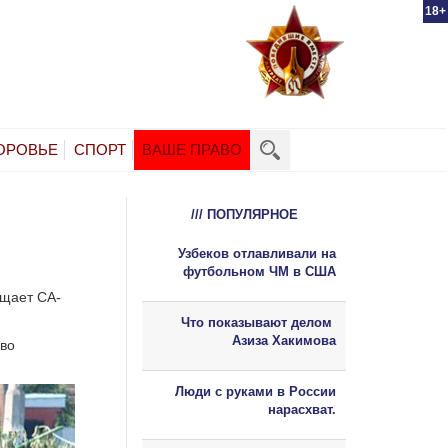
18+
ОРОВЬЕ
СПОРТ
ВАШЕ ПРАВО
/// ПОПУЛЯРНОЕ
Узбеков отлавливали на
футбольном ЧМ в США
бщает CA-
Что показывают делом
Азиза Хакимова
ево
Люди с руками в России
нарасхват.