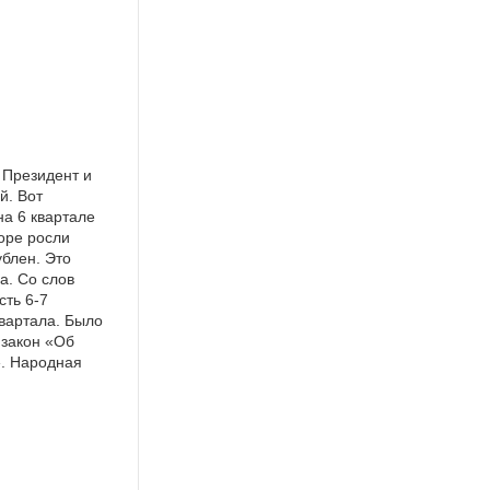
 Президент и
й. Вот
на 6 квартале
воре росли
блен. Это
а. Со слов
сть 6-7
вартала. Было
 закон «Об
». Народная