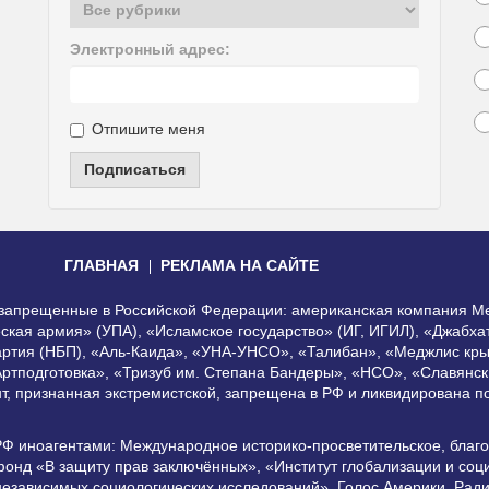
Электронный адрес:
Отпишите меня
Подписаться
ГЛАВНАЯ
РЕКЛАМА НА САЙТЕ
, запрещенные в Российской Федерации: американская компания Me
еская армия» (УПА), «Исламское государство» (ИГ, ИГИЛ), «Джабх
артия (НБП), «Аль-Каида», «УНА-УНСО», «Талибан», «Меджлис кры
Артподготовка», «Тризуб им. Степана Бандеры», «НСО», «Славянск
нт, признанная экстремистской, запрещена в РФ и ликвидирована 
РФ иноагентами: Международное историко-просветительское, благ
онд «В защиту прав заключённых», «Институт глобализации и со
независимых социологических исследований», Голос Америки, Рад