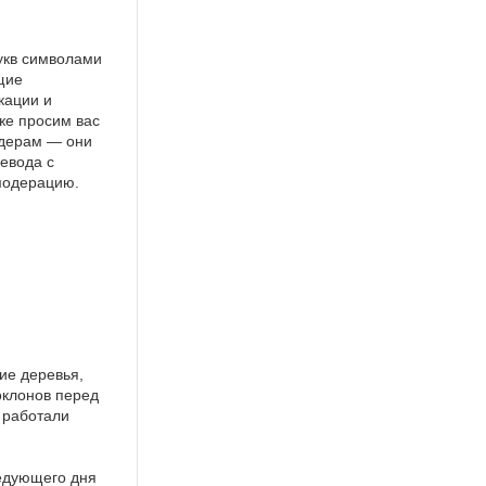
укв символами
щие
кации и
же просим вас
идерам — они
евода с
 модерацию.
ие деревья,
оклонов перед
 работали
ледующего дня