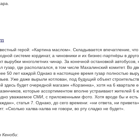
хара.
:11
звестный герой: «Картина маслом». Складывается впечатление, что
 одной системе кординат, а чиновники и их бизнес-партнёры в друго
т вырубки многолетних чинар. За конечной остановкой автобусов, 
 гузар, где располагался, в том числе Махалинский комитет. Во д
ее 50 лет каждой.Однако в настоящее время гузар полностью выру
вьев. Уже даже вырыли котлован, под будущий объект строительств
 здесь будет очередной магазин «Корзинка», хотя на 6 квартале е
азинчиков, которые ассортиментом вполне устраивают жителей 6 к
дно уважаемое СМИ, с приложенными фото. Хотя вроде бы и есть
ждан», статья 7. Однако, до сего времени: «ни ответа, ни привета
т: «Сколько халва-халва не говори, во рту сладко не будет».
н Кеноби
: