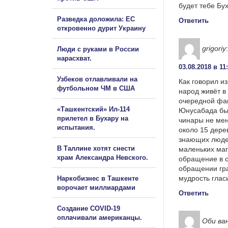
будет тебе Бу
Разведка доложила: ЕС
Ответить
откровенно дурит Украину
grigoriy
:
Люди с руками в России
нарасхват.
03.08.2018 в 11
Узбеков отлавливали на
Как говорил и
футбольном ЧМ в США
народ живёт в
очередной фак
«Ташкентский» Ил-114
Юнусабада был
прилетел в Бухару на
чинары не мен
испытания.
около 15 дере
знающих людей
В Таллине хотят снести
маленьких маг
храм Александра Невского.
обращение в о
обращении гра
мудрость гласи
Наркобизнес в Ташкенте
ворочает миллиардами
Ответить
Создание COVID-19
оплачивали американцы.
Оби ва