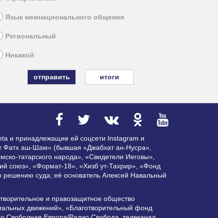
Язык межнационального общения
Региональный
Никакой
итоги
ta и принадлежащие ей соцсети Instagram и
ат Фатх аш-Шам» (бывшая «Джабхат ан-Нусра»,
мско-татарского народа», «Свидетели Иеговы»,
ий союз», «Формат-18», «Хизб ут-Тахрир», «Фонд
по решению суда; её основатель Алексей Навальный
отворительное и правозащитное общество
циальных движений», «Благотворительный фонд
ио Свободная Европа/Радио Свобода, телеканал