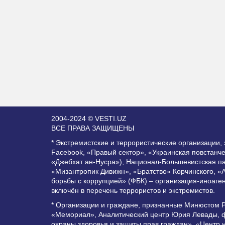
2004-2024 © VESTI.UZ
ВСЕ ПРАВА ЗАЩИЩЕНЫ
* Экстремистские и террористические организации
Facebook, «Правый сектор», «Украинская повстанч
«Джебхат ан-Нусра»), Национал-Большевистская п
«Мизантропик Дивижн», «Братство» Корчинского, «
борьбы с коррупцией» (ФБК) – организация-иноаге
включён в перечень террористов и экстремистов.
* Организации и граждане, признанные Минюстом 
«Мемориал», Аналитический центр Юрия Левады, ф
охраны здоровья и защиты прав граждан», «Центр 