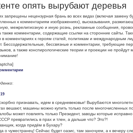
енте опять вырубают деревья
х запрещены нецензурная брань во всех видах (включая замену б
пленных к комментариям изображениях), высказывания, разжигаю
ную, межрелигиозную и иную рознь, рекламные сообщения, прово
а также комментарии, содержащие ссылки на сторонние сайты. Так
 в комментариях к героям статей, политикам и международным л
т. Бессодержательные, бессвязные и комментарии, требующие пер
языков, а также конспирологические теории и проекции не пройдут
онимание!
aptcha]
омментарии
уденко
:
:19
искорбно признавать, идем в средневековье! Вырубаются многолетн
тах вешают, машины можно купить только после многочисленных п
алобы может повлиять только Президент, заводы которые исправно
СССР превратились в прах и тлен, а дальше что? Это?!
анщик, когда придём в Бухару?
а о чужестранец! Сейчас будет оазис, там заночуем, а к вечеру с