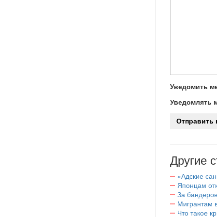
Уведомить ме
Уведомлять м
Другие с
«Адские са
Японцам отк
За бандеров
Мигрантам в
Что такое к