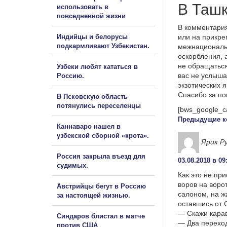
В Ташк
использовать в
повседневной жизни
В комментария
Индийцы и белорусы
или на прикре
подкармливают Узбекистан.
межнациональ
оскорбления, 
не обращаться
Узбеки любят кататься в
вас не услыша
Россию.
экзотических 
Спасибо за п
В Псковскую область
потянулись переселенцы
[bws_google_c
Предыдущие к
Каннаваро нашел в
узбекской сборной «крота».
Ярик Р
Россия закрыла въезд для
03.08.2018 в 09
судимых.
Как это не пр
воров на воро
Австрийцы бегут в Россию
салоном, на ж
за настоящей жизнью.
оставшись от 
— Скажи карав
Синдаров блистал в матче
— Два переход
против США