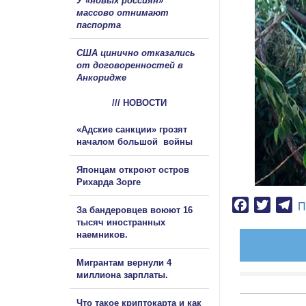
У «новых россиян»
массово отнимают
паспорта
США цинично отказались
от договоренностей в
Анкоридже
/// НОВОСТИ
«Адские санкции» грозят
началом большой войны
Японцам откроют остров
Рихарда Зорге
Facebook
Twitter
Te
П
За бандеровцев воюют 16
тысяч иностранных
наемников.
Мигрантам вернули 4
миллиона зарплаты.
Что такое криптокарта и как