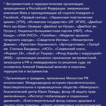
* Экстремистские и террористические организации,
запрещенные в Российской Федерации: американская
компания Meta и принадлежащие ей соцсети Instagram и
Facebook, «Правый сектор», «Украинская повстанческая
армия» (УПА), «Исламское государство» (ИГ, ИГИЛ), «Джабхат
Фатх аш-Шам» (бывшая «Джабхат ан-Нусра», «Джебхат ан-
Нусра»), Национал-Большевистская партия (НБП), «Аль-
Каида», «УНА-УНСО», «Талибан», «Меджлис крымско-
татарского народа», «Свидетели Иеговы», «Мизантропик
Дивижн», «Братство» Корчинского, «Артподготовка», «Тризуб
им. Степана Бандеры», «НСО», «Славянский союз»,
«Формат-18», «Хизб ут-Тахрир», «Фонд борьбы с коррупцией»
(ФБК) – организация-иноагент, признанная экстремистской,
запрещена в РФ и ликвидирована по решению суда; её
основатель Алексей Навальный включён в перечень
террористов и экстремистов.
* Организации и граждане, признанные Минюстом РФ
иноагентами: Международное историко-просветительское,
благотворительное и правозащитное общество «Мемориал»,
Аналитический центр Юрия Левады, фонд «В защиту прав
заключённых», «Институт глобализации и социальных
движений», «Благотворительный фонд охраны здоровья и
защиты прав граждан», «Центр независимых социологических