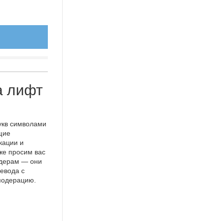
а лифт
укв символами
щие
кации и
же просим вас
идерам — они
евода с
 модерацию.