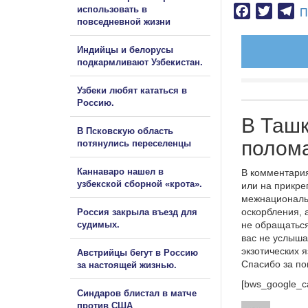
использовать в
Facebook
Twitter
Te
П
повседневной жизни
Индийцы и белорусы
подкармливают Узбекистан.
Узбеки любят кататься в
Россию.
В Ташк
В Псковскую область
полома
потянулись переселенцы
Каннаваро нашел в
В комментария
узбекской сборной «крота».
или на прикре
межнациональ
оскорбления, 
Россия закрыла въезд для
судимых.
не обращаться
вас не услыша
экзотических 
Австрийцы бегут в Россию
Спасибо за п
за настоящей жизнью.
[bws_google_c
Синдаров блистал в матче
против США