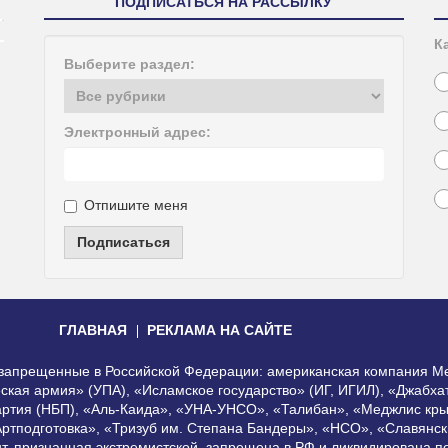
ПОДПИСАТЬСЯ НА РАССЫЛКУ
К
Выберите раздел:
Электронный адрес:
Отпишите меня
Подписаться
ГЛАВНАЯ
РЕКЛАМА НА САЙТЕ
, запрещенные в Российской Федерации: американская компания Me
еская армия» (УПА), «Исламское государство» (ИГ, ИГИЛ), «Джабх
артия (НБП), «Аль-Каида», «УНА-УНСО», «Талибан», «Меджлис кры
Артподготовка», «Тризуб им. Степана Бандеры», «НСО», «Славянск
нт, признанная экстремистской, запрещена в РФ и ликвидирована 