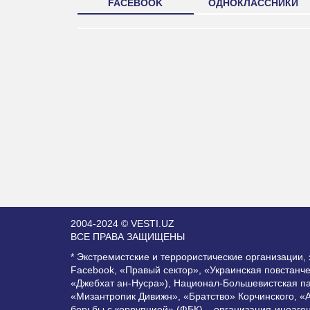
FACEBOOK
ОДНОКЛАССНИКИ
2004-2024 © VESTI.UZ
ВСЕ ПРАВА ЗАЩИЩЕНЫ
* Экстремистские и террористические организации
Facebook, «Правый сектор», «Украинская повстанч
«Джебхат ан-Нусра»), Национал-Большевистская п
«Мизантропик Дивижн», «Братство» Корчинского, «
борьбы с коррупцией» (ФБК) – организация-иноаге