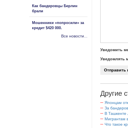
Как бандеровцы Берлин
брали
Мошенники «попросили» за
кредит $420 000.
Все новости...
Уведомить ме
Уведомлять м
Другие с
Японцам отк
За бандеров
В Ташкенте 
Мигрантам в
Что такое к