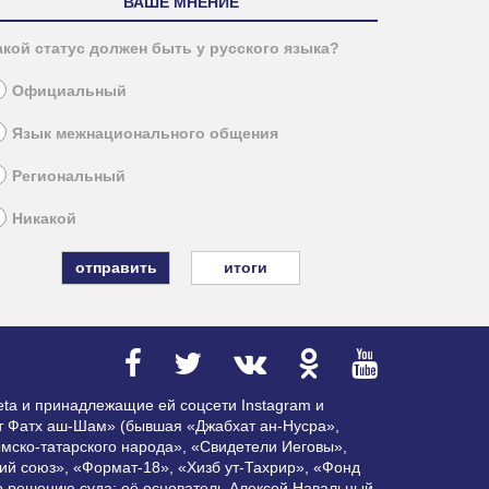
ВАШЕ МНЕНИЕ
акой статус должен быть у русского языка?
Официальный
Язык межнационального общения
Региональный
Никакой
итоги
ta и принадлежащие ей соцсети Instagram и
ат Фатх аш-Шам» (бывшая «Джабхат ан-Нусра»,
мско-татарского народа», «Свидетели Иеговы»,
ий союз», «Формат-18», «Хизб ут-Тахрир», «Фонд
по решению суда; её основатель Алексей Навальный