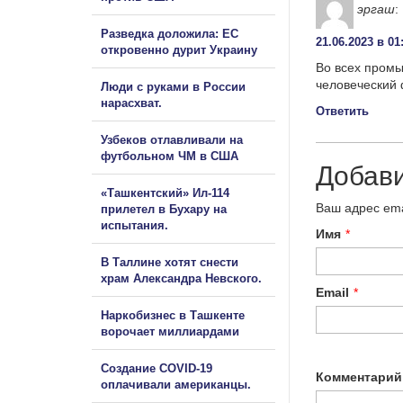
эргаш
:
Разведка доложила: ЕС
21.06.2023 в 01
откровенно дурит Украину
Во всех промы
человеческий 
Люди с руками в России
нарасхват.
Ответить
Узбеков отлавливали на
футбольном ЧМ в США
Добав
«Ташкентский» Ил-114
Ваш адрес ema
прилетел в Бухару на
испытания.
Имя
*
В Таллине хотят снести
храм Александра Невского.
Email
*
Наркобизнес в Ташкенте
ворочает миллиардами
Создание COVID-19
Комментарий
оплачивали американцы.