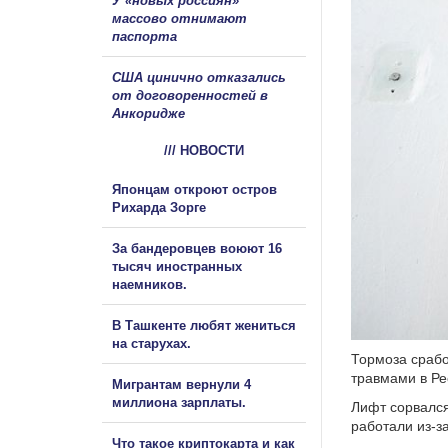
У «новых россиян»
массово отнимают
паспорта
США цинично отказались
от договоренностей в
Анкоридже
/// НОВОСТИ
Японцам откроют остров
Рихарда Зорге
За бандеровцев воюют 16
тысяч иностранных
наемников.
В Ташкенте любят жениться
на старухах.
Тормоза срабо
травмами в Ре
Мигрантам вернули 4
миллиона зарплаты.
Лифт сорвался
работали из-з
Что такое криптокарта и как