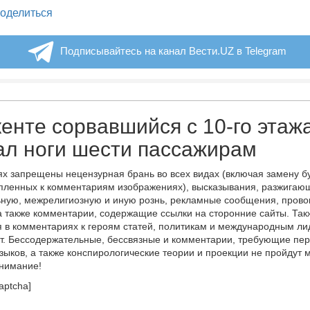
legram
оделиться
Подписывайтесь на канал Вести.UZ в Telegram
енте сорвавшийся с 10-го этаж
л ноги шести пассажирам
х запрещены нецензурная брань во всех видах (включая замену б
пленных к комментариям изображениях), высказывания, разжигаю
ную, межрелигиозную и иную рознь, рекламные сообщения, прово
а также комментарии, содержащие ссылки на сторонние сайты. Так
 в комментариях к героям статей, политикам и международным л
т. Бессодержательные, бессвязные и комментарии, требующие пер
языков, а также конспирологические теории и проекции не пройдут
онимание!
aptcha]