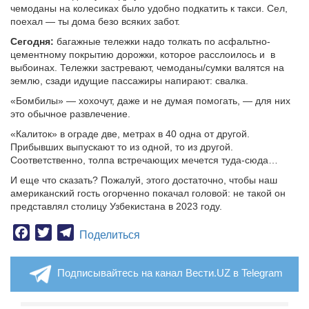
чемоданы на колесиках было удобно подкатить к такси. Сел,
поехал — ты дома безо всяких забот.
Сегодня:
багажные тележки надо толкать по асфальтно-
цементному покрытию дорожки, которое расслоилось и в
выбоинах. Тележки застревают, чемоданы/сумки валятся на
землю, сзади идущие пассажиры напирают: свалка.
«Бомбилы» — хохочут, даже и не думая помогать, — для них
это обычное развлечение.
«Калиток» в ограде две, метрах в 40 одна от другой.
Прибывших выпускают то из одной, то из другой.
Соответственно, толпа встречающих мечется туда-сюда…
И еще что сказать? Пожалуй, этого достаточно, чтобы наш
американский гость огорченно покачал головой: не такой он
представлял столицу Узбекистана в 2023 году.
Facebook
Twitter
Telegram
Поделиться
Подписывайтесь на канал Вести.UZ в Telegram