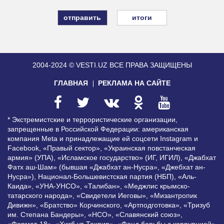
итоги
2004-2024 © VESTI.UZ
ВСЕ ПРАВА ЗАЩИЩЕНЫ
ГЛАВНАЯ
РЕКЛАМА НА САЙТЕ
* Экстремистские и террористические организации,
запрещенные в Российской Федерации: американская
компания Meta и принадлежащие ей соцсети Instagram и
Facebook, «Правый сектор», «Украинская повстанческая
армия» (УПА), «Исламское государство» (ИГ, ИГИЛ), «Джабхат
Фатх аш-Шам» (бывшая «Джабхат ан-Нусра», «Джебхат ан-
Нусра»), Национал-Большевистская партия (НБП), «Аль-
Каида», «УНА-УНСО», «Талибан», «Меджлис крымско-
татарского народа», «Свидетели Иеговы», «Мизантропик
Дивижн», «Братство» Корчинского, «Артподготовка», «Тризуб
им. Степана Бандеры», «НСО», «Славянский союз»,