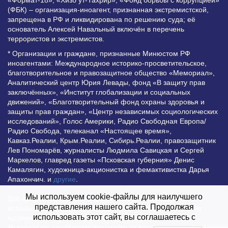
«Формат-18», «Хизб ут-Тахрир», «Фонд борьбы с коррупцией»
(ФБК) – организация-иноагент, признанная экстремистской,
запрещена в РФ и ликвидирована по решению суда; её
основатель Алексей Навальный включён в перечень
террористов и экстремистов.
* Организации и граждане, признанные Минюстом РФ
иноагентами: Международное историко-просветительское,
благотворительное и правозащитное общество «Мемориал»,
Аналитический центр Юрия Левады, фонд «В защиту прав
заключённых», «Институт глобализации и социальных
движений», «Благотворительный фонд охраны здоровья и
защиты прав граждан», «Центр независимых социологических
исследований», Голос Америки, Радио Свободная Европа/
Радио Свобода, телеканал «Настоящее время»,
Кавказ.Реалии, Крым.Реалии, Сибирь.Реалии, правозащитник
Лев Пономарёв, журналисты Людмила Савицкая и Сергей
Маркелов, главред газеты «Псковская губерния» Денис
Камалягин, художница-акционистка и фемактивистка Дарья
Апахончич. и
другие
.
Мы используем cookie-файлы для наилучшего
Все права защищены и охраняются законом. Любое
представления нашего сайта. Продолжая
использование материалов сайта допустимо при условии
использовать этот сайт, вы соглашаетесь с
наличия активной гиперссылки на Vesti.UZ.
Редакция не несет ответственности за достоверность