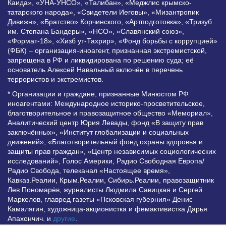
Каида», «УНА-УНСО», «Талибан», «Меджлис крымско-
татарского народа», «Свидетели Иеговы», «Мизантропик
Дивижн», «Братство» Корчинского, «Артподготовка», «Тризуб
им. Степана Бандеры», «НСО», «Славянский союз»,
«Формат-18», «Хизб ут-Тахрир», «Фонд борьбы с коррупцией»
(ФБК) – организация-иноагент, признанная экстремистской,
запрещена в РФ и ликвидирована по решению суда; её
основатель Алексей Навальный включён в перечень
террористов и экстремистов.
* Организации и граждане, признанные Минюстом РФ
иноагентами: Международное историко-просветительское,
благотворительное и правозащитное общество «Мемориал»,
Аналитический центр Юрия Левады, фонд «В защиту прав
заключённых», «Институт глобализации и социальных
движений», «Благотворительный фонд охраны здоровья и
защиты прав граждан», «Центр независимых социологических
исследований», Голос Америки, Радио Свободная Европа/
Радио Свобода, телеканал «Настоящее время»,
Кавказ.Реалии, Крым.Реалии, Сибирь.Реалии, правозащитник
Лев Пономарёв, журналисты Людмила Савицкая и Сергей
Маркелов, главред газеты «Псковская губерния» Денис
Камалягин, художница-акционистка и фемактивистка Дарья
Апахончич. и
другие
.