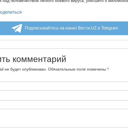
 над человечеством легкого боевого вируса, унесшего 6 миллионо
legram
оделиться
Подписывайтесь на канал Вести.UZ в Telegram
ить комментарий
il не будет опубликован.
Обязательные поля помечены
*