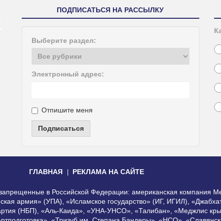
ПОДПИСАТЬСЯ НА РАССЫЛКУ
К
Выберите раздел:
Электронный адрес:
Отпишите меня
Подписаться
ГЛАВНАЯ
РЕКЛАМА НА САЙТЕ
, запрещенные в Российской Федерации: американская компания Me
еская армия» (УПА), «Исламское государство» (ИГ, ИГИЛ), «Джабх
артия (НБП), «Аль-Каида», «УНА-УНСО», «Талибан», «Меджлис кры
Артподготовка», «Тризуб им. Степана Бандеры», «НСО», «Славянск