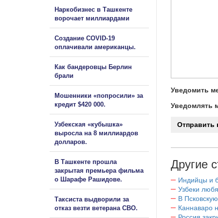
Наркобизнес в Ташкенте
ворочает миллиардами
Создание COVID-19
оплачивали американцы.
Как бандеровцы Берлин
брали
Уведомить ме
Мошенники «попросили» за
кредит $420 000.
Уведомлять м
Узбекская «кубышка»
выросла на 8 миллиардов
долларов.
Другие с
В Ташкенте прошла
закрытая премьера фильма
о Шарафе Рашидове.
Индийцы и 
Узбеки любя
В Псковскую
Таксиста выдворили за
Каннаваро н
отказ везти ветерана СВО.
Россия закр