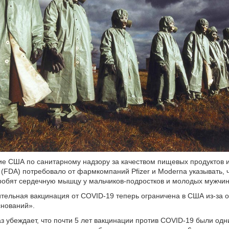
ие США по санитарному надзору за качеством пищевых продуктов 
(FDA) потребовало от фармкомпаний Pfizer и Moderna указывать, 
робят сердечную мышцу у мальчиков-подростков и молодых мужчин
тельная вакцинация от COVID-19 теперь ограничена в США из-за о
снований».
з убеждает, что почти 5 лет вакцинации против COVID-19 были од