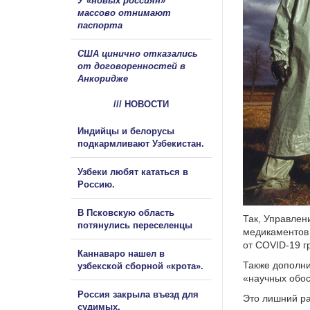
У «новых россиян»
массово отнимают
паспорта
США цинично отказались
от договоренностей в
Анкоридже
/// НОВОСТИ
Индийцы и белорусы
подкармливают Узбекистан.
Узбеки любят кататься в
Россию.
В Псковскую область
Так, Управлен
потянулись переселенцы
медикаментов 
от COVID-19 г
Каннаваро нашел в
Также дополни
узбекской сборной «крота».
«научных обо
Россия закрыла въезд для
Это лишний ра
судимых.