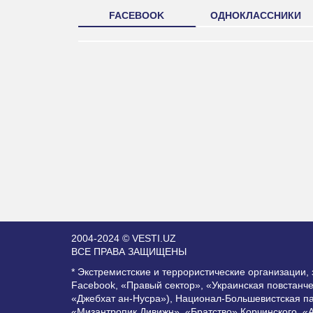
FACEBOOK
ОДНОКЛАССНИКИ
2004-2024 © VESTI.UZ
ВСЕ ПРАВА ЗАЩИЩЕНЫ
* Экстремистские и террористические организации
Facebook, «Правый сектор», «Украинская повстанч
«Джебхат ан-Нусра»), Национал-Большевистская п
«Мизантропик Дивижн», «Братство» Корчинского, «