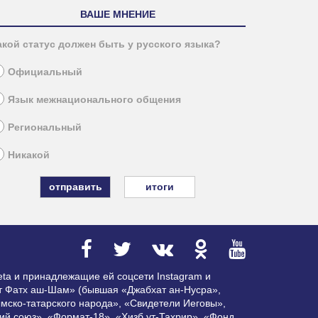
ВАШЕ МНЕНИЕ
акой статус должен быть у русского языка?
Официальный
Язык межнационального общения
Региональный
Никакой
итоги
ta и принадлежащие ей соцсети Instagram и
ат Фатх аш-Шам» (бывшая «Джабхат ан-Нусра»,
мско-татарского народа», «Свидетели Иеговы»,
ий союз», «Формат-18», «Хизб ут-Тахрир», «Фонд