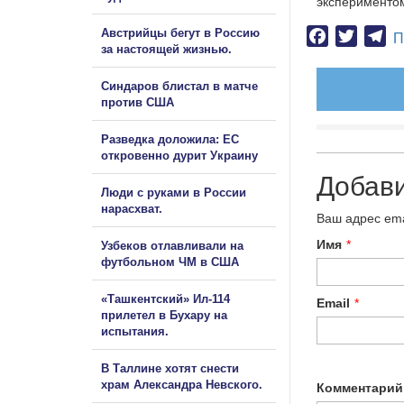
экспериментом
Австрийцы бегут в Россию
Facebook
Twitter
Te
П
за настоящей жизнью.
Синдаров блистал в матче
против США
Разведка доложила: ЕС
откровенно дурит Украину
Добав
Люди с руками в России
нарасхват.
Ваш адрес ema
Имя
*
Узбеков отлавливали на
футбольном ЧМ в США
«Ташкентский» Ил-114
Email
*
прилетел в Бухару на
испытания.
В Таллине хотят снести
храм Александра Невского.
Комментарий