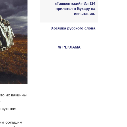
«Ташкентский» Ил-114
прилетел в Бухару на
испытания.
Хозяйка русского слова
/// РЕКЛАМА
и
что их вакцины
.
тсутствия
ним большим