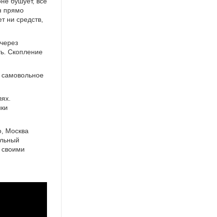
не бушует, все
н прямо
т ни средств,
 через
ть. Скопление
а самовольное
лях.
ики
о, Москва
альный
о своими