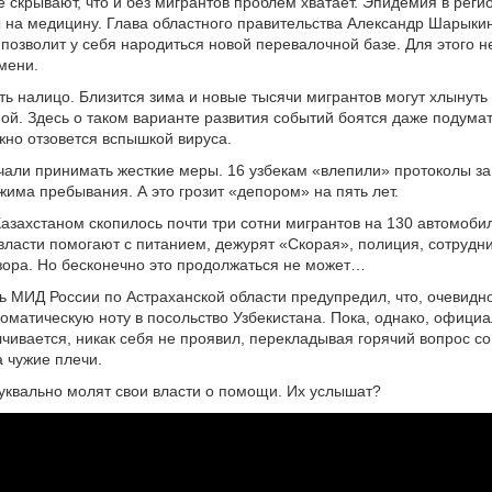
е скрывают, что и без мигрантов проблем хватает. Эпидемия в регио
на медицину. Глава областного правительства Александр Шарыки
 позволит у себя народиться новой перевалочной базе. Для этого не
емени.
ть налицо. Близится зима и новые тысячи мигрантов могут хлынуть
ой. Здесь о таком варианте развития событий боятся даже подума
но отзовется вспышкой вируса.
чали принимать жесткие меры. 16 узбекам «влепили» протоколы з
има пребывания. А это грозит «депором» на пять лет.
Казахстаном скопилось почти три сотни мигрантов на 130 автомоби
власти помогают с питанием, дежурят «Скорая», полиция, сотрудн
зора. Но бесконечно это продолжаться не может…
 МИД России по Астраханской области предупредил, что, очевидн
оматическую ноту в посольство Узбекистана. Пока, однако, офици
чивается, никак себя не проявил, перекладывая горячий вопрос с
 чужие плечи.
уквально молят свои власти о помощи. Их услышат?