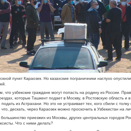
скной пункт Караозек. Но казахские пограничники наглухо опустил
ей.
м, что узбекские граждане могут попасть на родину из России. Пра
оездах, которые Ташкент подает в Москву, в Ростовскую область и в
 подать из Астрахани. Но это не устраивает тех, кого сбили с толку
что, дескать, через Караозек можно проскочить в Узбекистан на ли
ольшинство приезжих-из Москвы, других центральных городов Ро
аксисты. Что с ними делать?