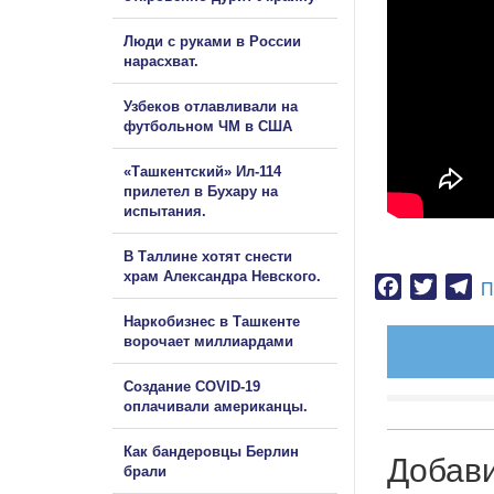
Люди с руками в России
нарасхват.
Узбеков отлавливали на
футбольном ЧМ в США
«Ташкентский» Ил-114
прилетел в Бухару на
испытания.
В Таллине хотят снести
храм Александра Невского.
Facebook
Twitter
Te
П
Наркобизнес в Ташкенте
ворочает миллиардами
Создание COVID-19
оплачивали американцы.
Как бандеровцы Берлин
Добав
брали