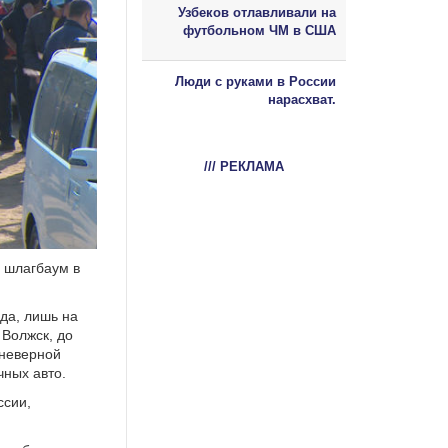
Узбеков отлавливали на
футбольном ЧМ в США
Люди с руками в России
нарасхват.
/// РЕКЛАМА
и шлагбаум в
вда, лишь на
 Волжск, до
 неверной
чных авто.
ссии,