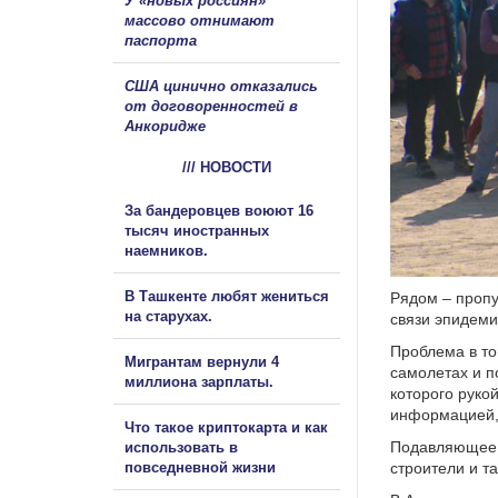
У «новых россиян»
массово отнимают
паспорта
США цинично отказались
от договоренностей в
Анкоридже
/// НОВОСТИ
За бандеровцев воюют 16
тысяч иностранных
наемников.
В Ташкенте любят жениться
Рядом – пропу
на старухах.
связи эпидеми
Проблема в то
Мигрантам вернули 4
самолетах и п
миллиона зарплаты.
которого рукой
информацией, 
Что такое криптокарта и как
Подавляющее б
использовать в
повседневной жизни
строители и т