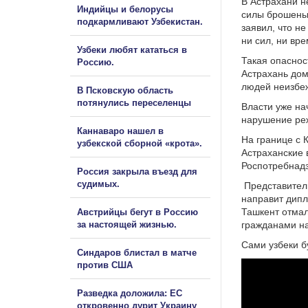
В Астрахани н
Индийцы и белорусы
силы брошены 
подкармливают Узбекистан.
заявил, что не
ни сил, ни вр
Узбеки любят кататься в
Такая опаснос
Россию.
Астрахань дом
людей неизбеж
В Псковскую область
потянулись переселенцы
Власти уже на
нарушение реж
Каннаваро нашел в
На границе с 
узбекской сборной «крота».
Астраханские 
Роспотребнад
Россия закрыла въезд для
судимых.
Представитель
направит дипл
Ташкент отмал
Австрийцы бегут в Россию
за настоящей жизнью.
гражданами на
Сами узбеки б
Синдаров блистал в матче
против США
Разведка доложила: ЕС
откровенно дурит Украину