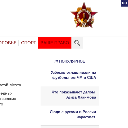
18+
ОРОВЬЕ
СПОРТ
ВАШЕ ПРАВО
/// ПОПУЛЯРНОЕ
Узбеков отлавливали на
футбольном ЧМ в США
атой Мехта.
Что показывают делом
редных
Азиза Хакимова
тических
го
Люди с руками в России
нарасхват.