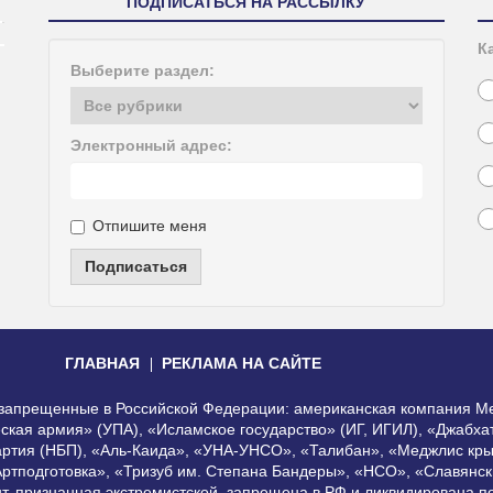
ПОДПИСАТЬСЯ НА РАССЫЛКУ
К
Выберите раздел:
Электронный адрес:
Отпишите меня
Подписаться
ГЛАВНАЯ
РЕКЛАМА НА САЙТЕ
, запрещенные в Российской Федерации: американская компания Me
еская армия» (УПА), «Исламское государство» (ИГ, ИГИЛ), «Джабх
артия (НБП), «Аль-Каида», «УНА-УНСО», «Талибан», «Меджлис кры
Артподготовка», «Тризуб им. Степана Бандеры», «НСО», «Славянск
нт, признанная экстремистской, запрещена в РФ и ликвидирована 