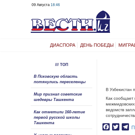
09 Августа
18:46
ДИАСПОРА
ДЕНЬ ПОБЕДЫ
МИГРА
/// ТОП
В Псковскую область
потянулись переселенцы
В Узбекистан 
Мир признал советские
Как сообщает 
шедевры Ташкента
межмидовских 
ведомств запл
Как отметили 160-летие
сотрудничеств
первой русской школы
Ташкента
Facebook
Twitter
Te
П