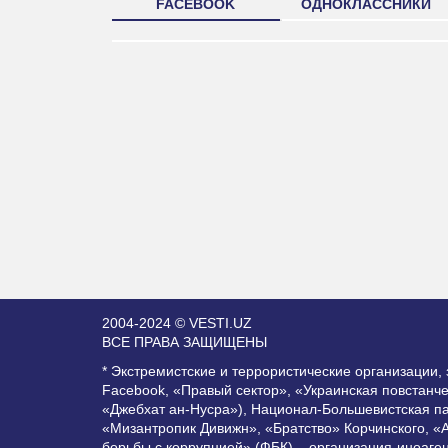
FACEBOOK
ОДНОКЛАССНИКИ
2004-2024 © VESTI.UZ
ВСЕ ПРАВА ЗАЩИЩЕНЫ
* Экстремистские и террористические организации
Facebook, «Правый сектор», «Украинская повстанч
«Джебхат ан-Нусра»), Национал-Большевистская п
«Мизантропик Дивижн», «Братство» Корчинского, «
борьбы с коррупцией» (ФБК) – организация-иноаге