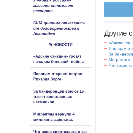
У «новых россиян»
массово отнимают
паспорта
США цинично отказались
от договоренностей в
Другие с
Анкоридже
«Адские са
/// НОВОСТИ
Японцам отк
За бандеров
«Адские санкции» грозят
Мигрантам в
началом большой войны
Что такое к
Японцам откроют остров
Рихарда Зорге
За бандеровцев воюют 16
тысяч иностранных
наемников.
Мигрантам вернули 4
миллиона зарплаты.
Что такое криптокарта и как