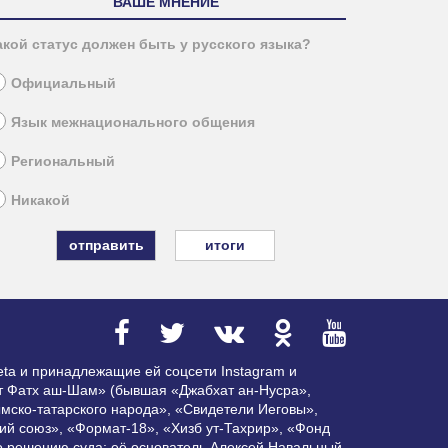
ВАШЕ МНЕНИЕ
акой статус должен быть у русского языка?
Официальный
Язык межнационального общения
Региональный
Никакой
итоги
ta и принадлежащие ей соцсети Instagram и
ат Фатх аш-Шам» (бывшая «Джабхат ан-Нусра»,
мско-татарского народа», «Свидетели Иеговы»,
ий союз», «Формат-18», «Хизб ут-Тахрир», «Фонд
по решению суда; её основатель Алексей Навальный