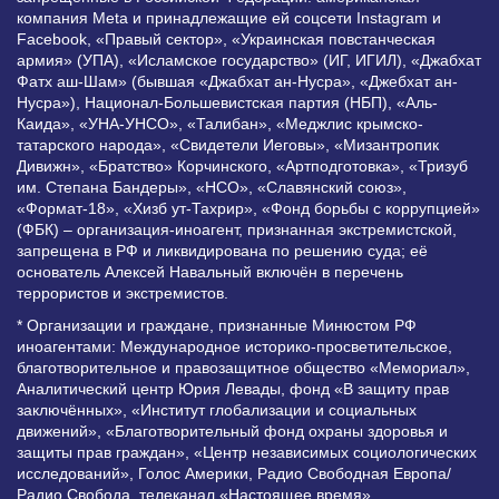
компания Meta и принадлежащие ей соцсети Instagram и
Facebook, «Правый сектор», «Украинская повстанческая
армия» (УПА), «Исламское государство» (ИГ, ИГИЛ), «Джабхат
Фатх аш-Шам» (бывшая «Джабхат ан-Нусра», «Джебхат ан-
Нусра»), Национал-Большевистская партия (НБП), «Аль-
Каида», «УНА-УНСО», «Талибан», «Меджлис крымско-
татарского народа», «Свидетели Иеговы», «Мизантропик
Дивижн», «Братство» Корчинского, «Артподготовка», «Тризуб
им. Степана Бандеры», «НСО», «Славянский союз»,
«Формат-18», «Хизб ут-Тахрир», «Фонд борьбы с коррупцией»
(ФБК) – организация-иноагент, признанная экстремистской,
запрещена в РФ и ликвидирована по решению суда; её
основатель Алексей Навальный включён в перечень
террористов и экстремистов.
* Организации и граждане, признанные Минюстом РФ
иноагентами: Международное историко-просветительское,
благотворительное и правозащитное общество «Мемориал»,
Аналитический центр Юрия Левады, фонд «В защиту прав
заключённых», «Институт глобализации и социальных
движений», «Благотворительный фонд охраны здоровья и
защиты прав граждан», «Центр независимых социологических
исследований», Голос Америки, Радио Свободная Европа/
Радио Свобода, телеканал «Настоящее время»,