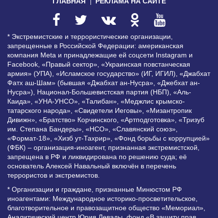
ГЛАВНАЯ
РЕКЛАМА НА САЙТЕ
* Экстремистские и террористические организации,
запрещенные в Российской Федерации: американская
компания Meta и принадлежащие ей соцсети Instagram и
Facebook, «Правый сектор», «Украинская повстанческая
армия» (УПА), «Исламское государство» (ИГ, ИГИЛ), «Джабхат
Фатх аш-Шам» (бывшая «Джабхат ан-Нусра», «Джебхат ан-
Нусра»), Национал-Большевистская партия (НБП), «Аль-
Каида», «УНА-УНСО», «Талибан», «Меджлис крымско-
татарского народа», «Свидетели Иеговы», «Мизантропик
Дивижн», «Братство» Корчинского, «Артподготовка», «Тризуб
им. Степана Бандеры», «НСО», «Славянский союз»,
«Формат-18», «Хизб ут-Тахрир», «Фонд борьбы с коррупцией»
(ФБК) – организация-иноагент, признанная экстремистской,
запрещена в РФ и ликвидирована по решению суда; её
основатель Алексей Навальный включён в перечень
террористов и экстремистов.
* Организации и граждане, признанные Минюстом РФ
иноагентами: Международное историко-просветительское,
благотворительное и правозащитное общество «Мемориал»,
Аналитический центр Юрия Левады, фонд «В защиту прав