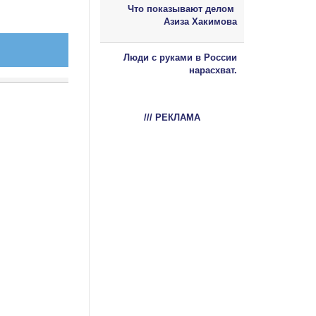
Что показывают делом
Азиза Хакимова
Люди с руками в России
нарасхват.
/// РЕКЛАМА