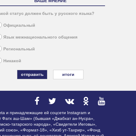
ВАШЕ МНЕНИЕ
акой статус должен быть у русского языка?
Официальный
Язык межнационального общения
Региональный
Никакой
итоги
ta и принадлежащие ей соцсети Instagram и
ат Фатх аш-Шам» (бывшая «Джабхат ан-Нусра»,
мско-татарского народа», «Свидетели Иеговы»,
ий союз», «Формат-18», «Хизб ут-Тахрир», «Фонд
по решению суда; её основатель Алексей Навальный