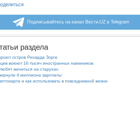
legram
оделиться
Подписывайтесь на канал Вести.UZ в Telegram
татьи раздела
роют остров Рихарда Зорге
цев воюют 16 тысяч иностранных наемников.
любят жениться на старухах.
ернули 4 миллиона зарплаты.
риптокарта и как использовать в повседневной жизни