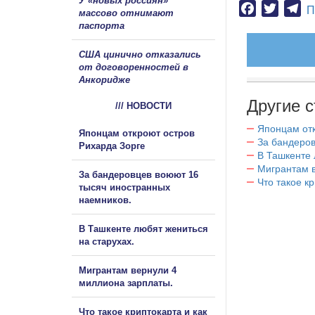
У «новых россиян»
Facebook
Twitter
Te
П
массово отнимают
паспорта
США цинично отказались
от договоренностей в
Анкоридже
Другие с
/// НОВОСТИ
Японцам отк
Японцам откроют остров
За бандеров
Рихарда Зорге
В Ташкенте 
Мигрантам в
За бандеровцев воюют 16
Что такое к
тысяч иностранных
наемников.
В Ташкенте любят жениться
на старухах.
Мигрантам вернули 4
миллиона зарплаты.
Что такое криптокарта и как