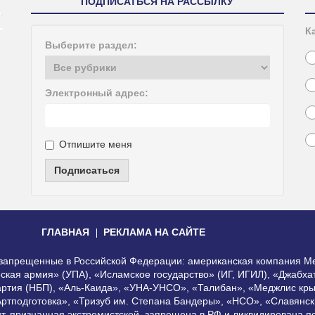
ПОДПИСАТЬСЯ НА РАССЫЛКУ
К
Выберите раздел:
Электронный адрес:
Отпишите меня
Подписаться
ГЛАВНАЯ
РЕКЛАМА НА САЙТЕ
, запрещенные в Российской Федерации: американская компания Me
еская армия» (УПА), «Исламское государство» (ИГ, ИГИЛ), «Джабх
артия (НБП), «Аль-Каида», «УНА-УНСО», «Талибан», «Меджлис кры
Артподготовка», «Тризуб им. Степана Бандеры», «НСО», «Славянск
нт, признанная экстремистской, запрещена в РФ и ликвидирована 