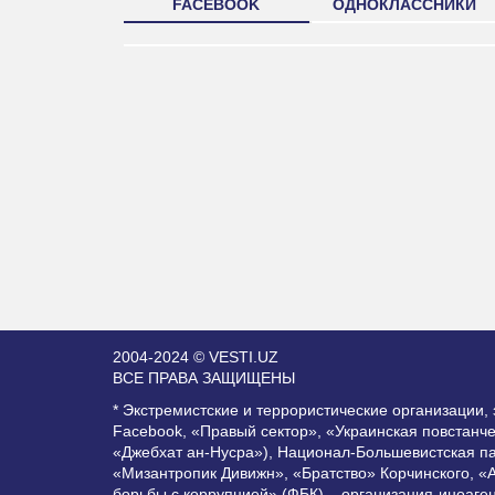
FACEBOOK
ОДНОКЛАССНИКИ
2004-2024 © VESTI.UZ
ВСЕ ПРАВА ЗАЩИЩЕНЫ
* Экстремистские и террористические организации
Facebook, «Правый сектор», «Украинская повстанч
«Джебхат ан-Нусра»), Национал-Большевистская п
«Мизантропик Дивижн», «Братство» Корчинского, «
борьбы с коррупцией» (ФБК) – организация-иноаге