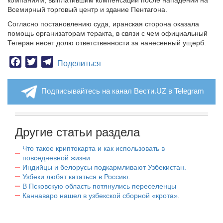
компаниям, выплатившим компенсации после нападений на
Всемирный торговый центр и здание Пентагона.
Согласно постановлению суда, иранская сторона оказала
помощь организаторам теракта, в связи с чем официальный
Тегеран несет долю ответственности за нанесенный ущерб.
Facebook
Twitter
Telegram
Поделиться
Подписывайтесь на канал Вести.UZ в Telegram
Другие статьи раздела
Что такое криптокарта и как использовать в
повседневной жизни
Индийцы и белорусы подкармливают Узбекистан.
Узбеки любят кататься в Россию.
В Псковскую область потянулись переселенцы
Каннаваро нашел в узбекской сборной «крота».