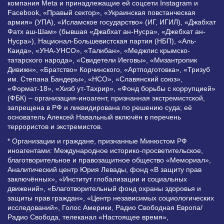
компания Meta и принадлежащие ей соцсети Instagram и
Facebook, «Правый сектор», «Украинская повстанческая
армия» (УПА), «Исламское государство» (ИГ, ИГИЛ), «Джабхат
Фатх аш-Шам» (бывшая «Джабхат ан-Нусра», «Джебхат ан-
Нусра»), Национал-Большевистская партия (НБП), «Аль-
Каида», «УНА-УНСО», «Талибан», «Меджлис крымско-
татарского народа», «Свидетели Иеговы», «Мизантропик
Дивижн», «Братство» Корчинского, «Артподготовка», «Тризуб
им. Степана Бандеры», «НСО», «Славянский союз»,
«Формат-18», «Хизб ут-Тахрир», «Фонд борьбы с коррупцией»
(ФБК) – организация-иноагент, признанная экстремистской,
запрещена в РФ и ликвидирована по решению суда; её
основатель Алексей Навальный включён в перечень
террористов и экстремистов.
* Организации и граждане, признанные Минюстом РФ
иноагентами: Международное историко-просветительское,
благотворительное и правозащитное общество «Мемориал»,
Аналитический центр Юрия Левады, фонд «В защиту прав
заключённых», «Институт глобализации и социальных
движений», «Благотворительный фонд охраны здоровья и
защиты прав граждан», «Центр независимых социологических
исследований», Голос Америки, Радио Свободная Европа/
Радио Свобода, телеканал «Настоящее время»,