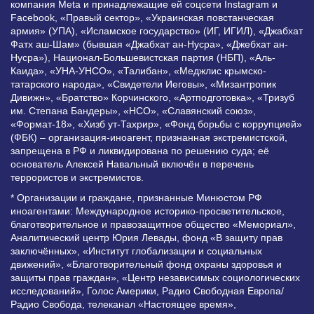
компания Meta и принадлежащие ей соцсети Instagram и
Facebook, «Правый сектор», «Украинская повстанческая
армия» (УПА), «Исламское государство» (ИГ, ИГИЛ), «Джабхат
Фатх аш-Шам» (бывшая «Джабхат ан-Нусра», «Джебхат ан-
Нусра»), Национал-Большевистская партия (НБП), «Аль-
Каида», «УНА-УНСО», «Талибан», «Меджлис крымско-
татарского народа», «Свидетели Иеговы», «Мизантропик
Дивижн», «Братство» Корчинского, «Артподготовка», «Тризуб
им. Степана Бандеры», «НСО», «Славянский союз»,
«Формат-18», «Хизб ут-Тахрир», «Фонд борьбы с коррупцией»
(ФБК) – организация-иноагент, признанная экстремистской,
запрещена в РФ и ликвидирована по решению суда; её
основатель Алексей Навальный включён в перечень
террористов и экстремистов.
* Организации и граждане, признанные Минюстом РФ
иноагентами: Международное историко-просветительское,
благотворительное и правозащитное общество «Мемориал»,
Аналитический центр Юрия Левады, фонд «В защиту прав
заключённых», «Институт глобализации и социальных
движений», «Благотворительный фонд охраны здоровья и
защиты прав граждан», «Центр независимых социологических
исследований», Голос Америки, Радио Свободная Европа/
Радио Свобода, телеканал «Настоящее время»,