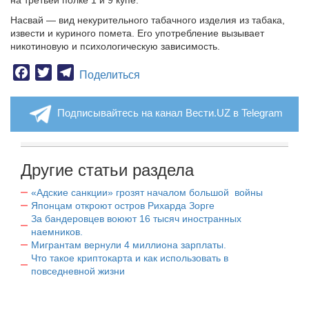
на третьей полке 1 и 9 купе.
Насвай — вид некурительного табачного изделия из табака,
извести и куриного помета. Его употребление вызывает
никотиновую и психологическую зависимость.
Facebook
Twitter
Telegram
Поделиться
Подписывайтесь на канал Вести.UZ в Telegram
Другие статьи раздела
«Адские санкции» грозят началом большой войны
Японцам откроют остров Рихарда Зорге
За бандеровцев воюют 16 тысяч иностранных
наемников.
Мигрантам вернули 4 миллиона зарплаты.
Что такое криптокарта и как использовать в
повседневной жизни