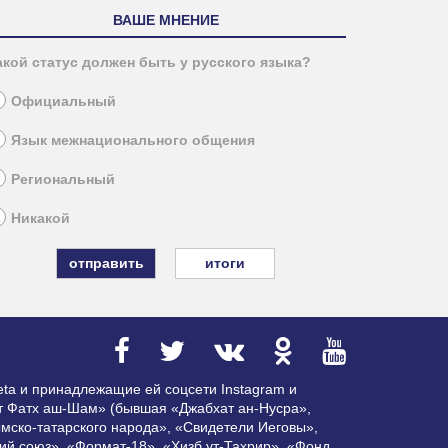
ВАШЕ МНЕНИЕ
акой статус должен быть у русского языка?
Официальный
Язык межнационального общения
Региональный
Никакой
итоги
ta и принадлежащие ей соцсети Instagram и
ат Фатх аш-Шам» (бывшая «Джабхат ан-Нусра»,
мско-татарского народа», «Свидетели Иеговы»,
ий союз», «Формат-18», «Хизб ут-Тахрир», «Фонд