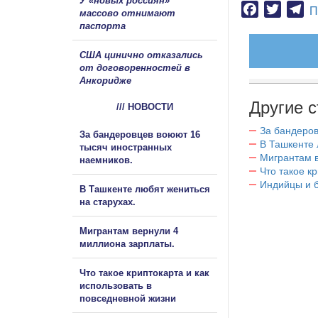
У «новых россиян»
Facebook
Twitter
Te
П
массово отнимают
паспорта
США цинично отказались
от договоренностей в
Анкоридже
Другие с
/// НОВОСТИ
За бандеров
За бандеровцев воюют 16
В Ташкенте 
тысяч иностранных
Мигрантам в
наемников.
Что такое к
Индийцы и 
В Ташкенте любят жениться
на старухах.
Мигрантам вернули 4
миллиона зарплаты.
Что такое криптокарта и как
использовать в
повседневной жизни