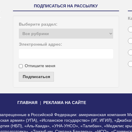
ПОДПИСАТЬСЯ НА РАССЫЛКУ
К
Выберите раздел:
Электронный адрес:
Отпишите меня
Подписаться
ГЛАВНАЯ
РЕКЛАМА НА САЙТЕ
, запрещенные в Российской Федерации: американская компания Me
еская армия» (УПА), «Исламское государство» (ИГ, ИГИЛ), «Джабх
артия (НБП), «Аль-Каида», «УНА-УНСО», «Талибан», «Меджлис кры
Артподготовка», «Тризуб им. Степана Бандеры», «НСО», «Славянск