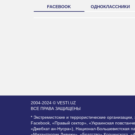
FACEBOOK
ОДНОКЛАССНИКИ
2004-2024 © VESTI.UZ
ВСЕ ПРАВА ЗАЩИЩЕНЫ
* Экстремистские и террористические организации
Facebook, «Правый сектор», «Украинская повстанч
«Джебхат ан-Нусра»), Национал-Большевистская п
«Мизантропик Дивижн», «Братство» Корчинского, «