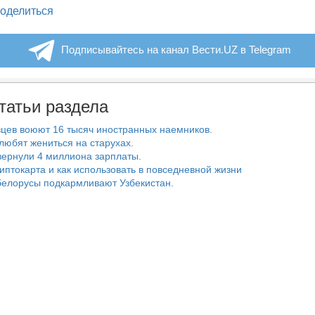
legram
оделиться
Подписывайтесь на канал Вести.UZ в Telegram
татьи раздела
цев воюют 16 тысяч иностранных наемников.
любят жениться на старухах.
ернули 4 миллиона зарплаты.
риптокарта и как использовать в повседневной жизни
белорусы подкармливают Узбекистан.