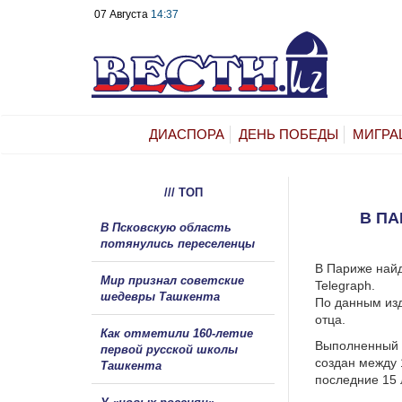
07 Августа
14:37
ДИАСПОРА
ДЕНЬ ПОБЕДЫ
МИГРА
/// ТОП
В ПА
В Псковскую область
потянулись переселенцы
В Париже найд
Мир признал советские
Telegraph.
шедевры Ташкента
По данным изд
отца.
Как отметили 160-летие
Выполненный т
первой русской школы
создан между 
Ташкента
последние 15 