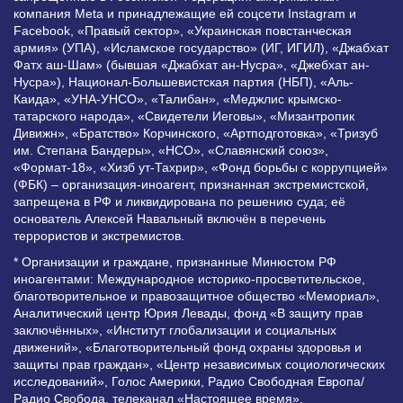
компания Meta и принадлежащие ей соцсети Instagram и
Facebook, «Правый сектор», «Украинская повстанческая
армия» (УПА), «Исламское государство» (ИГ, ИГИЛ), «Джабхат
Фатх аш-Шам» (бывшая «Джабхат ан-Нусра», «Джебхат ан-
Нусра»), Национал-Большевистская партия (НБП), «Аль-
Каида», «УНА-УНСО», «Талибан», «Меджлис крымско-
татарского народа», «Свидетели Иеговы», «Мизантропик
Дивижн», «Братство» Корчинского, «Артподготовка», «Тризуб
им. Степана Бандеры», «НСО», «Славянский союз»,
«Формат-18», «Хизб ут-Тахрир», «Фонд борьбы с коррупцией»
(ФБК) – организация-иноагент, признанная экстремистской,
запрещена в РФ и ликвидирована по решению суда; её
основатель Алексей Навальный включён в перечень
террористов и экстремистов.
* Организации и граждане, признанные Минюстом РФ
иноагентами: Международное историко-просветительское,
благотворительное и правозащитное общество «Мемориал»,
Аналитический центр Юрия Левады, фонд «В защиту прав
заключённых», «Институт глобализации и социальных
движений», «Благотворительный фонд охраны здоровья и
защиты прав граждан», «Центр независимых социологических
исследований», Голос Америки, Радио Свободная Европа/
Радио Свобода, телеканал «Настоящее время»,