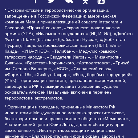
* Экстремистские и террористические организации,
запрещенные в Российской Федерации: американская
компания Meta и принадлежащие ей соцсети Instagram и
Facebook, «Правый сектор», «Украинская повстанческая
армия» (УПА), «Исламское государство» (ИГ, ИГИЛ), «Джабхат
Фатх аш-Шам» (бывшая «Джабхат ан-Нусра», «Джебхат ан-
Нусра»), Национал-Большевистская партия (НБП), «Аль-
Каида», «УНА-УНСО», «Талибан», «Меджлис крымско-
татарского народа», «Свидетели Иеговы», «Мизантропик
Дивижн», «Братство» Корчинского, «Артподготовка», «Тризуб
им. Степана Бандеры», «НСО», «Славянский союз»,
«Формат-18», «Хизб ут-Тахрир», «Фонд борьбы с коррупцией»
(ФБК) – организация-иноагент, признанная экстремистской,
запрещена в РФ и ликвидирована по решению суда; её
основатель Алексей Навальный включён в перечень
террористов и экстремистов.
* Организации и граждане, признанные Минюстом РФ
иноагентами: Международное историко-просветительское,
благотворительное и правозащитное общество «Мемориал»,
Аналитический центр Юрия Левады, фонд «В защиту прав
заключённых», «Институт глобализации и социальных
движений», «Благотворительный фонд охраны здоровья и