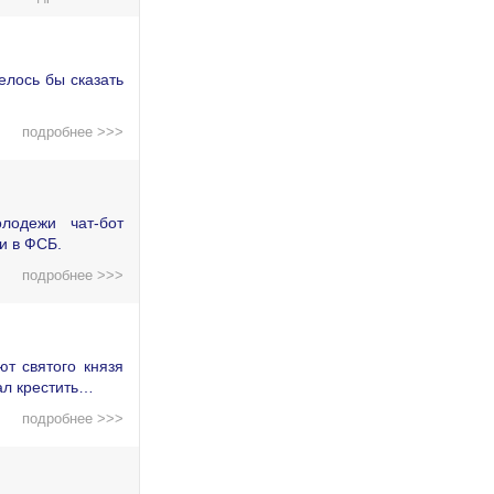
елось бы сказать
подробнее >>>
лодежи чат-бот
и в ФСБ.
подробнее >>>
т святого князя
ал крестить…
подробнее >>>