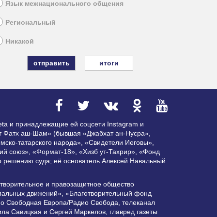
Язык межнационального общения
Региональный
Никакой
итоги
ta и принадлежащие ей соцсети Instagram и
ат Фатх аш-Шам» (бывшая «Джабхат ан-Нусра»,
мско-татарского народа», «Свидетели Иеговы»,
ий союз», «Формат-18», «Хизб ут-Тахрир», «Фонд
по решению суда; её основатель Алексей Навальный
отворительное и правозащитное общество
циальных движений», «Благотворительный фонд
ио Свободная Европа/Радио Свобода, телеканал
ла Савицкая и Сергей Маркелов, главред газеты