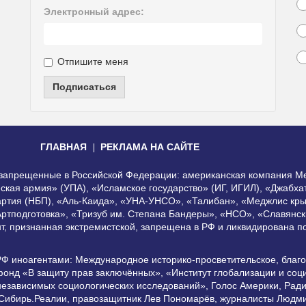
Электронный адрес:
Отпишите меня
Подписаться
ГЛАВНАЯ
РЕКЛАМА НА САЙТЕ
, запрещенные в Российской Федерации: американская компания Me
еская армия» (УПА), «Исламское государство» (ИГ, ИГИЛ), «Джабх
артия (НБП), «Аль-Каида», «УНА-УНСО», «Талибан», «Меджлис кры
Артподготовка», «Тризуб им. Степана Бандеры», «НСО», «Славянск
нт, признанная экстремистской, запрещена в РФ и ликвидирована 
РФ иноагентами: Международное историко-просветительское, благ
онд «В защиту прав заключённых», «Институт глобализации и со
независимых социологических исследований», Голос Америки, Рад
 Сибирь.Реалии, правозащитник Лев Пономарёв, журналисты Людми