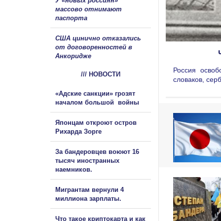
У «новых россиян»
массово отнимают
паспорта
США цинично отказались
от договоренностей в
Анкоридже
Россия освоб
/// НОВОСТИ
словаков, сер
«Адские санкции» грозят
началом большой войны
Японцам откроют остров
Рихарда Зорге
За бандеровцев воюют 16
тысяч иностранных
наемников.
Мигрантам вернули 4
миллиона зарплаты.
Что такое криптокарта и как