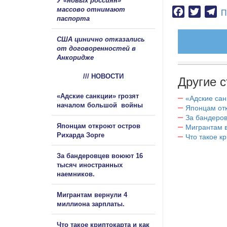
У «новых россиян»
массово отнимают
Facebook
Twitter
Te
П
паспорта
США цинично отказались
от договоренностей в
Анкоридже
/// НОВОСТИ
Другие с
«Адские санкции» грозят
«Адские са
началом большой войны
Японцам отк
За бандеров
Японцам откроют остров
Мигрантам в
Рихарда Зорге
Что такое к
За бандеровцев воюют 16
тысяч иностранных
наемников.
Мигрантам вернули 4
миллиона зарплаты.
Что такое криптокарта и как