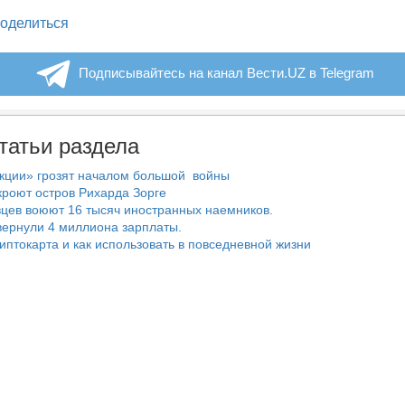
legram
оделиться
Подписывайтесь на канал Вести.UZ в Telegram
татьи раздела
нкции» грозят началом большой войны
роют остров Рихарда Зорге
цев воюют 16 тысяч иностранных наемников.
ернули 4 миллиона зарплаты.
риптокарта и как использовать в повседневной жизни