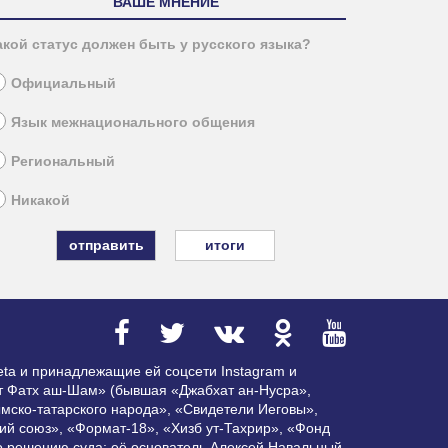
ВАШЕ МНЕНИЕ
акой статус должен быть у русского языка?
Официальный
Язык межнационального общения
Региональный
Никакой
итоги
ta и принадлежащие ей соцсети Instagram и
ат Фатх аш-Шам» (бывшая «Джабхат ан-Нусра»,
мско-татарского народа», «Свидетели Иеговы»,
ий союз», «Формат-18», «Хизб ут-Тахрир», «Фонд
по решению суда; её основатель Алексей Навальный