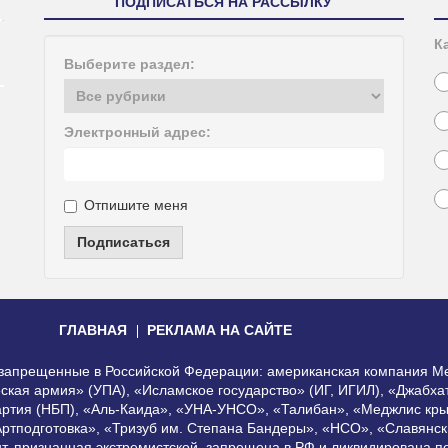
ПОДПИСАТЬСЯ НА РАССЫЛКУ
К
Выберите раздел:
Электронный адрес:
Отпишите меня
Подписаться
ГЛАВНАЯ
РЕКЛАМА НА САЙТЕ
, запрещенные в Российской Федерации: американская компания Me
еская армия» (УПА), «Исламское государство» (ИГ, ИГИЛ), «Джабх
артия (НБП), «Аль-Каида», «УНА-УНСО», «Талибан», «Меджлис кры
Артподготовка», «Тризуб им. Степана Бандеры», «НСО», «Славянск
нт, признанная экстремистской, запрещена в РФ и ликвидирована 