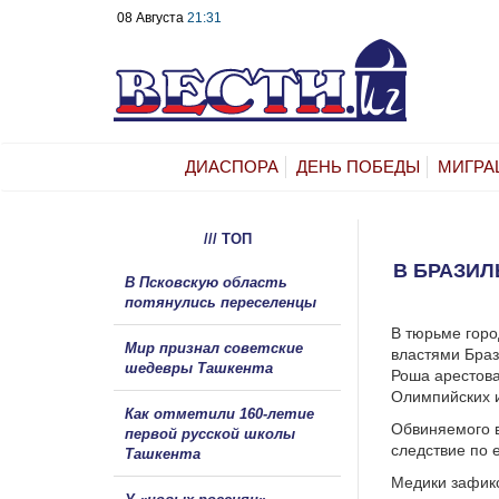
08 Августа
21:31
ДИАСПОРА
ДЕНЬ ПОБЕДЫ
МИГРА
/// ТОП
В БРАЗИЛ
В Псковскую область
потянулись переселенцы
В тюрьме горо
Мир признал советские
властями Браз
шедевры Ташкента
Роша арестова
Олимпийских и
Как отметили 160-летие
Обвиняемого в
первой русской школы
следствие по 
Ташкента
Медики зафикс