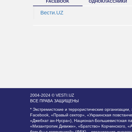
FACEBOOK
ОДНОКЛАССНИКИ
Вести.UZ
2004-2024 © VESTI.UZ
ВСЕ ПРАВА ЗАЩИЩЕНЫ
* Экстремистские и террористические организации
Facebook, «Правый сектор», «Украинская повстанч
«Джебхат ан-Нусра»), Национал-Большевистская п
«Мизантропик Дивижн», «Братство» Корчинского, «
борьбы с коррупцией» (ФБК) – организация-иноаге