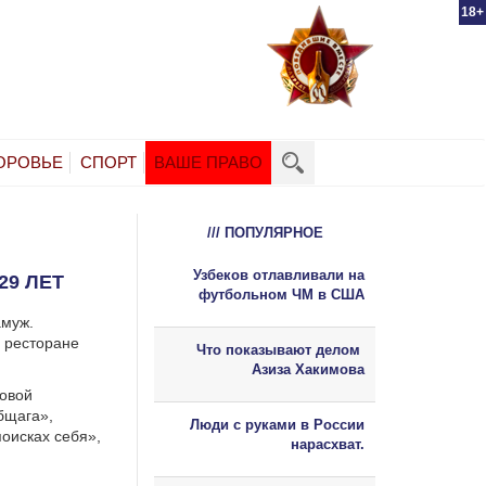
18+
ОРОВЬЕ
СПОРТ
ВАШЕ ПРАВО
/// ПОПУЛЯРНОЕ
Узбеков отлавливали на
29 ЛЕТ
футбольном ЧМ в США
амуж.
м ресторане
Что показывают делом
Азиза Хакимова
ровой
бщага»,
Люди с руками в России
оисках себя»,
нарасхват.