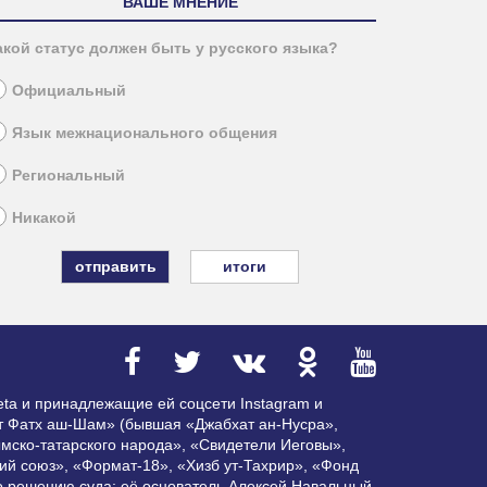
ВАШЕ МНЕНИЕ
акой статус должен быть у русского языка?
Официальный
Язык межнационального общения
Региональный
Никакой
итоги
ta и принадлежащие ей соцсети Instagram и
ат Фатх аш-Шам» (бывшая «Джабхат ан-Нусра»,
мско-татарского народа», «Свидетели Иеговы»,
ий союз», «Формат-18», «Хизб ут-Тахрир», «Фонд
по решению суда; её основатель Алексей Навальный