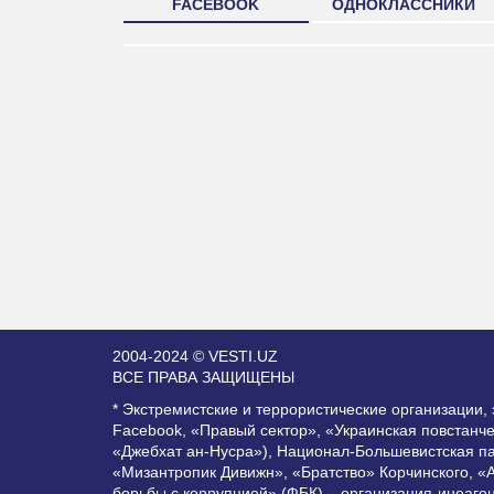
FACEBOOK
ОДНОКЛАССНИКИ
2004-2024 © VESTI.UZ
ВСЕ ПРАВА ЗАЩИЩЕНЫ
* Экстремистские и террористические организации
Facebook, «Правый сектор», «Украинская повстанч
«Джебхат ан-Нусра»), Национал-Большевистская п
«Мизантропик Дивижн», «Братство» Корчинского, «
борьбы с коррупцией» (ФБК) – организация-иноаге