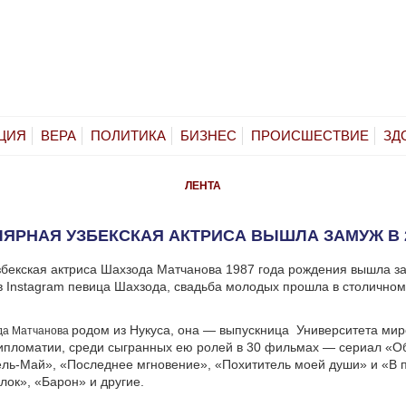
ЦИЯ
ВЕРА
ПОЛИТИКА
БИЗНЕС
ПРОИСШЕСТВИЕ
ЗД
ЛЕНТА
ЯРНАЯ УЗБЕКСКАЯ АКТРИСА ВЫШЛА ЗАМУЖ В 
бекская актриса Шахзода Матчанова 1987 года рождения вышла з
в Instagram певица Шахзода, свадьба молодых прошла в столично
родом из Нукуса, она — выпускница Университета ми
да Матчанова
ипломатии, среди сыгранных ею ролей в 30 фильмах — сериал «О
ль-Май», «Последнее мгновение», «Похититель моей души» и «В п
лок», «Барон» и другие.