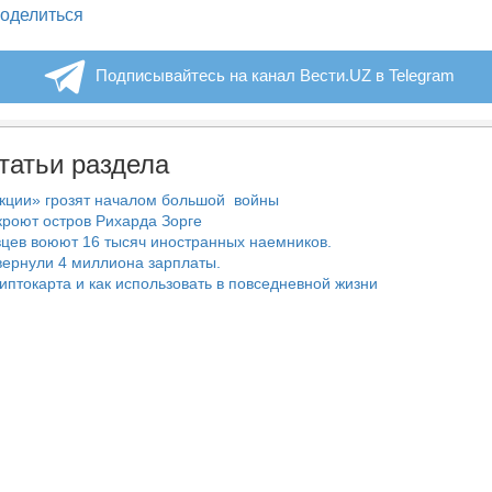
legram
оделиться
Подписывайтесь на канал Вести.UZ в Telegram
татьи раздела
нкции» грозят началом большой войны
роют остров Рихарда Зорге
цев воюют 16 тысяч иностранных наемников.
ернули 4 миллиона зарплаты.
риптокарта и как использовать в повседневной жизни