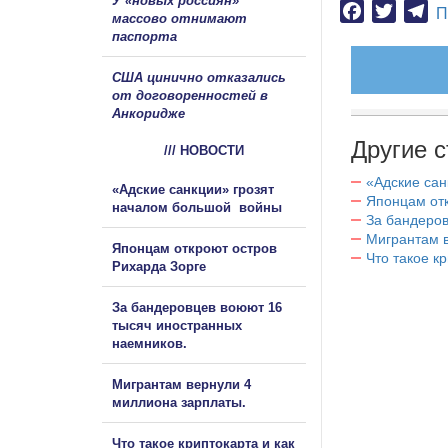
У «новых россиян»
Facebook
Twitter
Te
П
массово отнимают
паспорта
США цинично отказались
от договоренностей в
Анкоридже
Другие с
/// НОВОСТИ
«Адские са
«Адские санкции» грозят
Японцам отк
началом большой войны
За бандеров
Мигрантам в
Японцам откроют остров
Что такое к
Рихарда Зорге
За бандеровцев воюют 16
тысяч иностранных
наемников.
Мигрантам вернули 4
миллиона зарплаты.
Что такое криптокарта и как