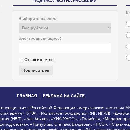
ПОДПИСАТЬСЯ НА РАССЫЛКУ
К
Выберите раздел:
Электронный адрес:
Отпишите меня
Подписаться
ГЛАВНАЯ
РЕКЛАМА НА САЙТЕ
, запрещенные в Российской Федерации: американская компания Me
еская армия» (УПА), «Исламское государство» (ИГ, ИГИЛ), «Джабх
артия (НБП), «Аль-Каида», «УНА-УНСО», «Талибан», «Меджлис кры
Артподготовка», «Тризуб им. Степана Бандеры», «НСО», «Славянск
нт, признанная экстремистской, запрещена в РФ и ликвидирована 