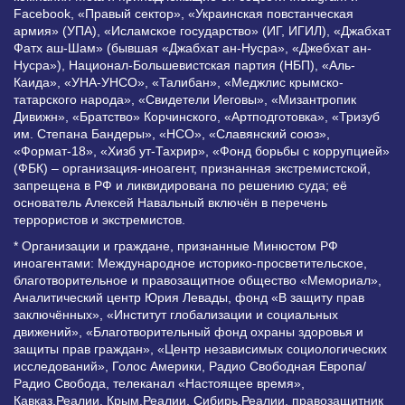
Facebook, «Правый сектор», «Украинская повстанческая
армия» (УПА), «Исламское государство» (ИГ, ИГИЛ), «Джабхат
Фатх аш-Шам» (бывшая «Джабхат ан-Нусра», «Джебхат ан-
Нусра»), Национал-Большевистская партия (НБП), «Аль-
Каида», «УНА-УНСО», «Талибан», «Меджлис крымско-
татарского народа», «Свидетели Иеговы», «Мизантропик
Дивижн», «Братство» Корчинского, «Артподготовка», «Тризуб
им. Степана Бандеры», «НСО», «Славянский союз»,
«Формат-18», «Хизб ут-Тахрир», «Фонд борьбы с коррупцией»
(ФБК) – организация-иноагент, признанная экстремистской,
запрещена в РФ и ликвидирована по решению суда; её
основатель Алексей Навальный включён в перечень
террористов и экстремистов.
* Организации и граждане, признанные Минюстом РФ
иноагентами: Международное историко-просветительское,
благотворительное и правозащитное общество «Мемориал»,
Аналитический центр Юрия Левады, фонд «В защиту прав
заключённых», «Институт глобализации и социальных
движений», «Благотворительный фонд охраны здоровья и
защиты прав граждан», «Центр независимых социологических
исследований», Голос Америки, Радио Свободная Европа/
Радио Свобода, телеканал «Настоящее время»,
Кавказ.Реалии, Крым.Реалии, Сибирь.Реалии, правозащитник