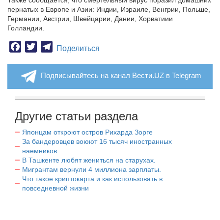
Также сообщается, что смертельный вирус поразил домашних
пернатых в Европе и Азии: Индии, Израиле, Венгрии, Польше,
Германии, Австрии, Швейцарии, Дании, Хорватиии
Голландии.
Facebook
Twitter
Telegram
Поделиться
Подписывайтесь на канал Вести.UZ в Telegram
Другие статьи раздела
Японцам откроют остров Рихарда Зорге
За бандеровцев воюют 16 тысяч иностранных
наемников.
В Ташкенте любят жениться на старухах.
Мигрантам вернули 4 миллиона зарплаты.
Что такое криптокарта и как использовать в
повседневной жизни