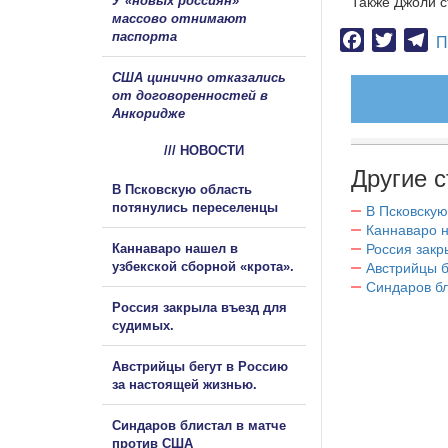
У «новых россиян»
Также Джоли с
массово отнимают
паспорта
Facebook
Twitter
Te
П
США цинично отказались
от договоренностей в
Анкоридже
/// НОВОСТИ
Другие с
В Псковскую область
потянулись переселенцы
В Псковскую
Каннаваро н
Каннаваро нашел в
Россия закр
узбекской сборной «крота».
Австрийцы б
Синдаров бл
Россия закрыла въезд для
судимых.
Австрийцы бегут в Россию
за настоящей жизнью.
Синдаров блистал в матче
против США