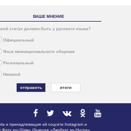
ВАШЕ МНЕНИЕ
акой статус должен быть у русского языка?
Официальный
Язык межнационального общения
Региональный
Никакой
итоги
ta и принадлежащие ей соцсети Instagram и
ат Фатх аш-Шам» (бывшая «Джабхат ан-Нусра»,