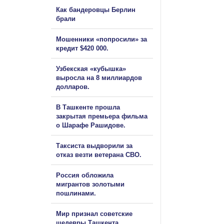
Как бандеровцы Берлин
брали
Мошенники «попросили» за
кредит $420 000.
Узбекская «кубышка»
выросла на 8 миллиардов
долларов.
В Ташкенте прошла
закрытая премьера фильма
о Шарафе Рашидове.
Таксиста выдворили за
отказ везти ветерана СВО.
Россия обложила
мигрантов золотыми
пошлинами.
Мир признал советские
шедевры Ташкента