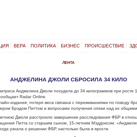
ЦИЯ
ВЕРА
ПОЛИТИКА
БИЗНЕС
ПРОИСШЕСТВИЕ
ЗД
ЛЕНТА
АНДЖЕЛИНА ДЖОЛИ СБРОСИЛА 34 КИЛО
актриса Анджелина Джоли похудела до 34 килограммов при росте 
сообщает Radar Online.
айн-издания, потеря веса связана с переживаниями по поводу бр
тером Брэдом Питтом и вопросами получения опеки над их общими
летнюю Джоли расстроило завершение расследования ФБР в отно
ащения Питта со старшим сыном, 15-летним Мэддоксом: «Анджели
когда узнала о решении ФБР, настолько была в ярости.