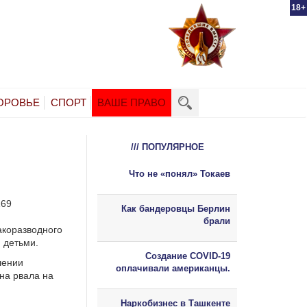
18+
ОРОВЬЕ
СПОРТ
ВАШЕ ПРАВО
/// ПОПУЛЯРНОЕ
Что не «понял» Токаев
169
Как бандеровцы Берлин
брали
акоразводного
 детьми.
Создание COVID-19
шении
оплачивали американцы.
на рвала на
Наркобизнес в Ташкенте