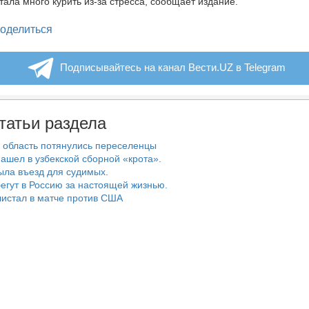
тала много курить из-за стресса, сообщает издание.
legram
оделиться
Подписывайтесь на канал Вести.UZ в Telegram
татьи раздела
 область потянулись переселенцы
ашел в узбекской сборной «крота».
ыла въезд для судимых.
егут в Россию за настоящей жизнью.
истал в матче против США