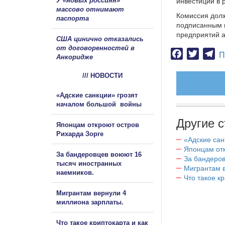
У «новых россиян»
инвестиций в 
массово отнимают
Комиссия долж
паспорта
подписанным н
предприятий 
США цинично отказались
от договоренностей в
Facebook
Twitter
Te
П
Анкоридже
/// НОВОСТИ
«Адские санкции» грозят
началом большой войны
Другие с
Японцам откроют остров
Рихарда Зорге
«Адские са
Японцам отк
За бандеровцев воюют 16
За бандеров
тысяч иностранных
Мигрантам в
наемников.
Что такое к
Мигрантам вернули 4
миллиона зарплаты.
Что такое криптокарта и как