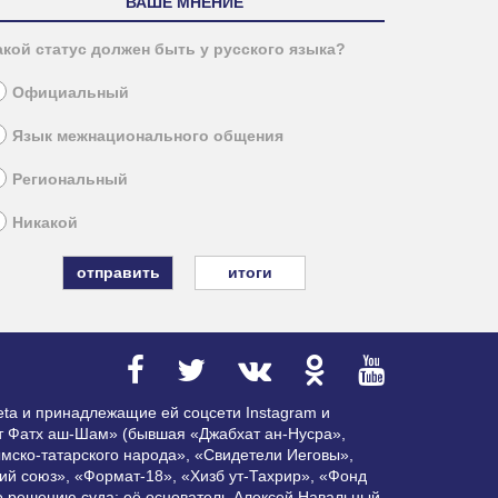
ВАШЕ МНЕНИЕ
акой статус должен быть у русского языка?
Официальный
Язык межнационального общения
Региональный
Никакой
итоги
ta и принадлежащие ей соцсети Instagram и
ат Фатх аш-Шам» (бывшая «Джабхат ан-Нусра»,
мско-татарского народа», «Свидетели Иеговы»,
ий союз», «Формат-18», «Хизб ут-Тахрир», «Фонд
по решению суда; её основатель Алексей Навальный