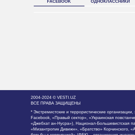
FACEBOOK
ОДНОКЛАССНИКИ
2004-2024 © VESTI.UZ
ВСЕ ПРАВА ЗАЩИЩЕНЫ
* Экстремистские и террористические организации
Facebook, «Правый сектор», «Украинская повстанч
«Джебхат ан-Нусра»), Национал-Большевистская п
«Мизантропик Дивижн», «Братство» Корчинского, «
борьбы с коррупцией» (ФБК) – организация-иноаге