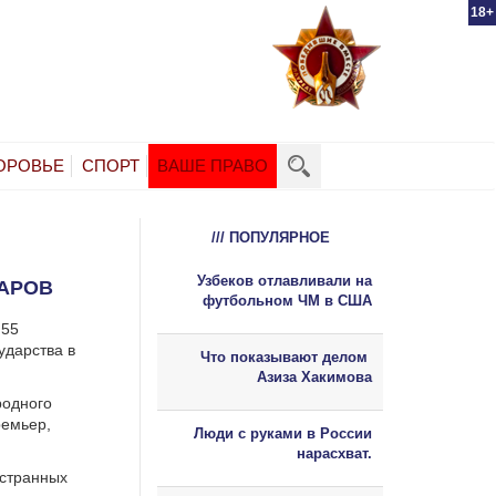
18+
ОРОВЬЕ
СПОРТ
ВАШЕ ПРАВО
/// ПОПУЛЯРНОЕ
Узбеков отлавливали на
ЛАРОВ
футбольном ЧМ в США
 55
ударства в
Что показывают делом
Азиза Хакимова
родного
ремьер,
Люди с руками в России
нарасхват.
остранных