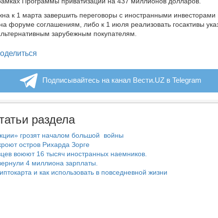
рамках Программы приватизации на 437 миллионов долларов.
на к 1 марта завершить переговоры с иностранными инвесторами
а форуме соглашениям, либо к 1 июля реализовать госактивы ука
альтернативным зарубежным покупателям.
legram
оделиться
Подписывайтесь на канал Вести.UZ в Telegram
татьи раздела
нкции» грозят началом большой войны
роют остров Рихарда Зорге
цев воюют 16 тысяч иностранных наемников.
ернули 4 миллиона зарплаты.
риптокарта и как использовать в повседневной жизни