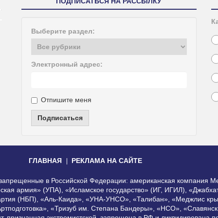
ПОДПИСАТЬСЯ НА РАССЫЛКУ
К
Выберите раздел:
Электронный адрес:
Отпишите меня
Подписаться
ГЛАВНАЯ
РЕКЛАМА НА САЙТЕ
, запрещенные в Российской Федерации: американская компания Me
еская армия» (УПА), «Исламское государство» (ИГ, ИГИЛ), «Джабх
артия (НБП), «Аль-Каида», «УНА-УНСО», «Талибан», «Меджлис кры
Артподготовка», «Тризуб им. Степана Бандеры», «НСО», «Славянск
нт, признанная экстремистской, запрещена в РФ и ликвидирована 