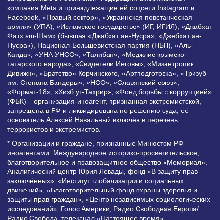
компания Meta и принадлежащие ей соцсети Instagram и
Facebook, «Правый сектор», «Украинская повстанческая
армия» (УПА), «Исламское государство» (ИГ, ИГИЛ), «Джабхат
Фатх аш-Шам» (бывшая «Джабхат ан-Нусра», «Джебхат ан-
Нусра»), Национал-Большевистская партия (НБП), «Аль-
Каида», «УНА-УНСО», «Талибан», «Меджлис крымско-
татарского народа», «Свидетели Иеговы», «Мизантропик
Дивижн», «Братство» Корчинского, «Артподготовка», «Тризуб
им. Степана Бандеры», «НСО», «Славянский союз»,
«Формат-18», «Хизб ут-Тахрир», «Фонд борьбы с коррупцией»
(ФБК) – организация-иноагент, признанная экстремистской,
запрещена в РФ и ликвидирована по решению суда; её
основатель Алексей Навальный включён в перечень
террористов и экстремистов.
* Организации и граждане, признанные Минюстом РФ
иноагентами: Международное историко-просветительское,
благотворительное и правозащитное общество «Мемориал»,
Аналитический центр Юрия Левады, фонд «В защиту прав
заключённых», «Институт глобализации и социальных
движений», «Благотворительный фонд охраны здоровья и
защиты прав граждан», «Центр независимых социологических
исследований», Голос Америки, Радио Свободная Европа/
Радио Свобода, телеканал «Настоящее время»,