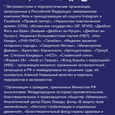
* Экстремистские и террористические организации,
запрещенные в Российской Федерации: американская
компания Meta и принадлежащие ей соцсети Instagram и
Facebook, «Правый сектор», «Украинская повстанческая
армия» (УПА), «Исламское государство» (ИГ, ИГИЛ), «Джабхат
Фатх аш-Шам» (бывшая «Джабхат ан-Нусра», «Джебхат ан-
Нусра»), Национал-Большевистская партия (НБП), «Аль-
Каида», «УНА-УНСО», «Талибан», «Меджлис крымско-
татарского народа», «Свидетели Иеговы», «Мизантропик
Дивижн», «Братство» Корчинского, «Артподготовка», «Тризуб
им. Степана Бандеры», «НСО», «Славянский союз»,
«Формат-18», «Хизб ут-Тахрир», «Фонд борьбы с коррупцией»
(ФБК) – организация-иноагент, признанная экстремистской,
запрещена в РФ и ликвидирована по решению суда; её
основатель Алексей Навальный включён в перечень
террористов и экстремистов.
* Организации и граждане, признанные Минюстом РФ
иноагентами: Международное историко-просветительское,
благотворительное и правозащитное общество «Мемориал»,
Аналитический центр Юрия Левады, фонд «В защиту прав
заключённых», «Институт глобализации и социальных
движений», «Благотворительный фонд охраны здоровья и