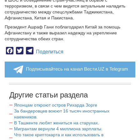
в ШОС и объединение стран-участниц в борьбе с
терроризмом, в связи с чем видится актуальным наладить
сотрудничество между спецслужбами Таджикистана,
Афганистана, Китая и Пакистана.
Президент Ашраф Гани поблагодарил Китай за помощь
Афганистану и также выразил надежду на укрепление
сотрудничества обеих стран.
Facebook
Twitter
Telegram
Поделиться
Подписывайтесь на канал Вести.UZ в Telegram
Другие статьи раздела
Японцам откроют остров Рихарда Зорге
За бандеровцев воюют 16 тысяч иностранных
наемников.
В Ташкенте любят жениться на старухах.
Мигрантам вернули 4 миллиона зарплаты.
Что такое криптокарта и как использовать в