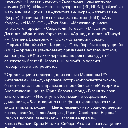
Facebook, «Правый сектор», «Украинская повстанческая
армия» (УПА), «Исламское государство» (ИГ, ИГИЛ), «Джабхат
Фатх аш-Шам» (бывшая «Джабхат ан-Нусра», «Джебхат ан-
Нусра»), Национал-Большевистская партия (НБП), «Аль-
Каида», «УНА-УНСО», «Талибан», «Меджлис крымско-
татарского народа», «Свидетели Иеговы», «Мизантропик
Дивижн», «Братство» Корчинского, «Артподготовка», «Тризуб
им. Степана Бандеры», «НСО», «Славянский союз»,
«Формат-18», «Хизб ут-Тахрир», «Фонд борьбы с коррупцией»
(ФБК) – организация-иноагент, признанная экстремистской,
запрещена в РФ и ликвидирована по решению суда; её
основатель Алексей Навальный включён в перечень
террористов и экстремистов.
* Организации и граждане, признанные Минюстом РФ
иноагентами: Международное историко-просветительское,
благотворительное и правозащитное общество «Мемориал»,
Аналитический центр Юрия Левады, фонд «В защиту прав
заключённых», «Институт глобализации и социальных
движений», «Благотворительный фонд охраны здоровья и
защиты прав граждан», «Центр независимых социологических
исследований», Голос Америки, Радио Свободная Европа/
Радио Свобода, телеканал «Настоящее время»,
Кавказ.Реалии, Крым.Реалии, Сибирь.Реалии, правозащитник