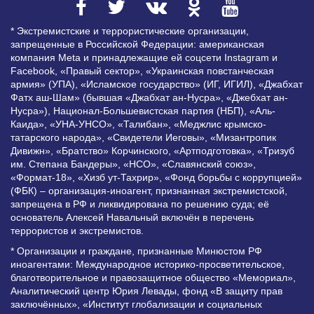
* Экстремистские и террористические организации,
запрещенные в Российской Федерации: американская
компания Meta и принадлежащие ей соцсети Instagram и
Facebook, «Правый сектор», «Украинская повстанческая
армия» (УПА), «Исламское государство» (ИГ, ИГИЛ), «Джабхат
Фатх аш-Шам» (бывшая «Джабхат ан-Нусра», «Джебхат ан-
Нусра»), Национал-Большевистская партия (НБП), «Аль-
Каида», «УНА-УНСО», «Талибан», «Меджлис крымско-
татарского народа», «Свидетели Иеговы», «Мизантропик
Дивижн», «Братство» Корчинского, «Артподготовка», «Тризуб
им. Степана Бандеры», «НСО», «Славянский союз»,
«Формат-18», «Хизб ут-Тахрир», «Фонд борьбы с коррупцией»
(ФБК) – организация-иноагент, признанная экстремистской,
запрещена в РФ и ликвидирована по решению суда; её
основатель Алексей Навальный включён в перечень
террористов и экстремистов.
* Организации и граждане, признанные Минюстом РФ
иноагентами: Международное историко-просветительское,
благотворительное и правозащитное общество «Мемориал»,
Аналитический центр Юрия Левады, фонд «В защиту прав
заключённых», «Институт глобализации и социальных