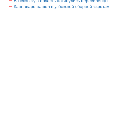
В Псковскую область потянулись переселенцы
Каннаваро нашел в узбекской сборной «крота».