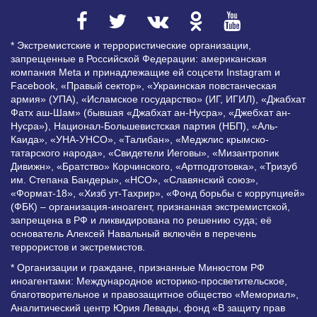
* Экстремистские и террористические организации,
запрещенные в Российской Федерации: американская
компания Meta и принадлежащие ей соцсети Instagram и
Facebook, «Правый сектор», «Украинская повстанческая
армия» (УПА), «Исламское государство» (ИГ, ИГИЛ), «Джабхат
Фатх аш-Шам» (бывшая «Джабхат ан-Нусра», «Джебхат ан-
Нусра»), Национал-Большевистская партия (НБП), «Аль-
Каида», «УНА-УНСО», «Талибан», «Меджлис крымско-
татарского народа», «Свидетели Иеговы», «Мизантропик
Дивижн», «Братство» Корчинского, «Артподготовка», «Тризуб
им. Степана Бандеры», «НСО», «Славянский союз»,
«Формат-18», «Хизб ут-Тахрир», «Фонд борьбы с коррупцией»
(ФБК) – организация-иноагент, признанная экстремистской,
запрещена в РФ и ликвидирована по решению суда; её
основатель Алексей Навальный включён в перечень
террористов и экстремистов.
* Организации и граждане, признанные Минюстом РФ
иноагентами: Международное историко-просветительское,
благотворительное и правозащитное общество «Мемориал»,
Аналитический центр Юрия Левады, фонд «В защиту прав