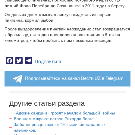
Умирающего пингвина, полностью покрытого нефтью, 71-
летний Жоао Перейра де Соза нашел в 2011 году на берегу.
Он день за днем отмывал липкую жидкость из перьев
пингвина, кормил рыбой.
После выздоровления пингвин неожиданно стал возвращаться
к бразильцу, ежегодно преодолевая расстояния в 8 тысяч
километров, чтобы пробыть с ним несколько месяцев.
.
Facebook
Twitter
Telegram
Поделиться
Подписывайтесь на канал Вести.UZ в Telegram
Другие статьи раздела
«Адские санкции» грозят началом большой войны
Японцам откроют остров Рихарда Зорге
За бандеровцев воюют 16 тысяч иностранных
наемников.