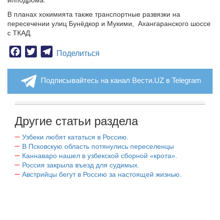
ипподрома.
В планах хокимията также транспортные развязки на
пересечении улиц Бунёдкор и Мукими,
Ахангаранского шоссе
с ТКАД.
Facebook
Twitter
Telegram
Поделиться
Подписывайтесь на канал Вести.UZ в Telegram
Другие статьи раздела
Узбеки любят кататься в Россию.
В Псковскую область потянулись переселенцы
Каннаваро нашел в узбекской сборной «крота».
Россия закрыла въезд для судимых.
Австрийцы бегут в Россию за настоящей жизнью.