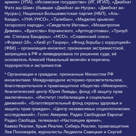
армия» (УПА), «Исламское государство» (ИГ, ИГИЛ), «Джабхат
Фатх аш-Шам» (бывшая «Джабхат ан-Нусра», «Джебхат ан-
Нусра»), Национал-Большевистская партия (НБП), «Аль-
Каида», «УНА-УНСО», «Талибан», «Меджлис крымско-
татарского народа», «Свидетели Иеговы», «Мизантропик
Дивижн», «Братство» Корчинского, «Артподготовка», «Тризуб
им. Степана Бандеры», «НСО», «Славянский союз»,
«Формат-18», «Хизб ут-Тахрир», «Фонд борьбы с коррупцией»
(ФБК) – организация-иноагент, признанная экстремистской,
запрещена в РФ и ликвидирована по решению суда; её
основатель Алексей Навальный включён в перечень
террористов и экстремистов.
* Организации и граждане, признанные Минюстом РФ
иноагентами: Международное историко-просветительское,
благотворительное и правозащитное общество «Мемориал»,
Аналитический центр Юрия Левады, фонд «В защиту прав
заключённых», «Институт глобализации и социальных
движений», «Благотворительный фонд охраны здоровья и
защиты прав граждан», «Центр независимых социологических
исследований», Голос Америки, Радио Свободная Европа/
Радио Свобода, телеканал «Настоящее время»,
Кавказ.Реалии, Крым.Реалии, Сибирь.Реалии, правозащитник
Лев Пономарёв, журналисты Людмила Савицкая и Сергей