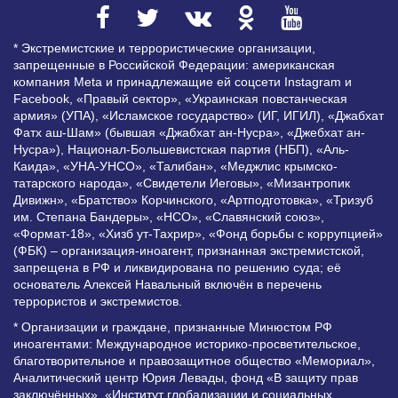
* Экстремистские и террористические организации,
запрещенные в Российской Федерации: американская
компания Meta и принадлежащие ей соцсети Instagram и
Facebook, «Правый сектор», «Украинская повстанческая
армия» (УПА), «Исламское государство» (ИГ, ИГИЛ), «Джабхат
Фатх аш-Шам» (бывшая «Джабхат ан-Нусра», «Джебхат ан-
Нусра»), Национал-Большевистская партия (НБП), «Аль-
Каида», «УНА-УНСО», «Талибан», «Меджлис крымско-
татарского народа», «Свидетели Иеговы», «Мизантропик
Дивижн», «Братство» Корчинского, «Артподготовка», «Тризуб
им. Степана Бандеры», «НСО», «Славянский союз»,
«Формат-18», «Хизб ут-Тахрир», «Фонд борьбы с коррупцией»
(ФБК) – организация-иноагент, признанная экстремистской,
запрещена в РФ и ликвидирована по решению суда; её
основатель Алексей Навальный включён в перечень
террористов и экстремистов.
* Организации и граждане, признанные Минюстом РФ
иноагентами: Международное историко-просветительское,
благотворительное и правозащитное общество «Мемориал»,
Аналитический центр Юрия Левады, фонд «В защиту прав
заключённых», «Институт глобализации и социальных