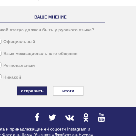
ВАШЕ МНЕНИЕ
акой статус должен быть у русского языка?
Официальный
Язык межнационального общения
Региональный
Никакой
итоги
ta и принадлежащие ей соцсети Instagram и
ат Фатх аш-Шам» (бывшая «Джабхат ан-Нусра»,