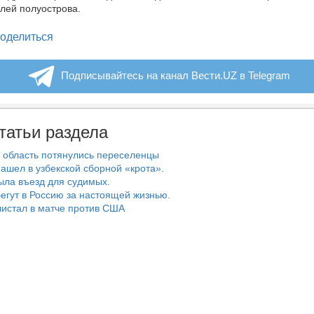
лей полуострова.
legram
оделиться
Подписывайтесь на канал Вести.UZ в Telegram
татьи раздела
 область потянулись переселенцы
ашел в узбекской сборной «крота».
ыла въезд для судимых.
егут в Россию за настоящей жизнью.
истал в матче против США