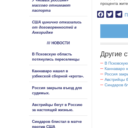
У «новых россиян»
процента жите
массово отнимают
паспорта
Facebook
Twitter
Te
П
США цинично отказались
от договоренностей в
Анкоридже
/// НОВОСТИ
Другие с
В Псковскую область
потянулись переселенцы
В Псковскую
Каннаваро н
Каннаваро нашел в
Россия закр
узбекской сборной «крота».
Австрийцы б
Синдаров бл
Россия закрыла въезд для
судимых.
Австрийцы бегут в Россию
за настоящей жизнью.
Синдаров блистал в матче
против США