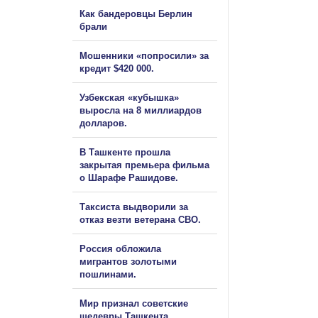
Как бандеровцы Берлин
брали
Мошенники «попросили» за
кредит $420 000.
Узбекская «кубышка»
выросла на 8 миллиардов
долларов.
В Ташкенте прошла
закрытая премьера фильма
о Шарафе Рашидове.
Таксиста выдворили за
отказ везти ветерана СВО.
Россия обложила
мигрантов золотыми
пошлинами.
Мир признал советские
шедевры Ташкента