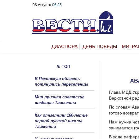
06 Августа
06:25
ДИАСПОРА
ДЕНЬ ПОБЕДЫ
МИГРА
/// ТОП
В Псковскую область
АВ
потянулись переселенцы
Глава МВД Укр
Мир признал советские
Верховной рад
шедевры Ташкента
По словам Ава
готово возвра
Как отметили 160-летие
первой русской школы
Нам нужна нов
Ташкента
занимается го
В ходе рефере