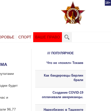
18+
ОРОВЬЕ
СПОРТ
ВАШЕ ПРАВО
/// ПОПУЛЯРНОЕ
Что не «понял» Токаев
ЫМА
путатами
Как бандеровцы Берлин
брали
рдии будет
Создание COVID-19
оплачивали американцы.
час и
али 96,77
Наркобизнес в Ташкенте