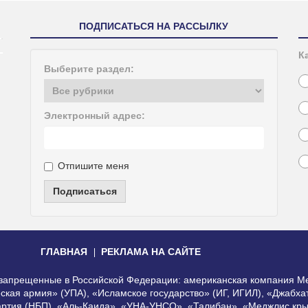
ПОДПИСАТЬСЯ НА РАССЫЛКУ
К
Выберите раздел:
Электронный адрес:
Отпишите меня
Подписаться
ГЛАВНАЯ
РЕКЛАМА НА САЙТЕ
, запрещенные в Российской Федерации: американская компания Me
еская армия» (УПА), «Исламское государство» (ИГ, ИГИЛ), «Джабх
артия (НБП), «Аль-Каида», «УНА-УНСО», «Талибан», «Меджлис кры