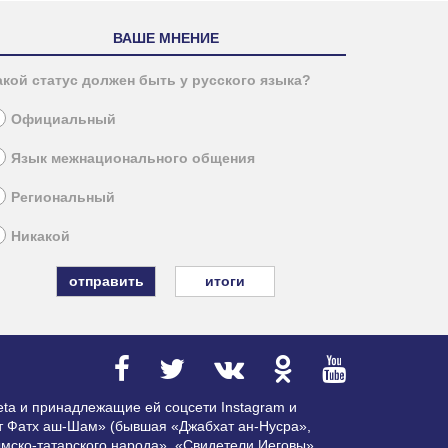
ВАШЕ МНЕНИЕ
акой статус должен быть у русского языка?
Официальный
Язык межнационального общения
Региональный
Никакой
итоги
ta и принадлежащие ей соцсети Instagram и
ат Фатх аш-Шам» (бывшая «Джабхат ан-Нусра»,
мско-татарского народа», «Свидетели Иеговы»,