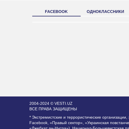
FACEBOOK
ОДНОКЛАССНИКИ
2004-2024 © VESTI.UZ
ВСЕ ПРАВА ЗАЩИЩЕНЫ
* Экстремистские и террористические организации
Facebook, «Правый сектор», «Украинская повстанч
«Джебхат ан-Нусра»), Национал-Большевистская п