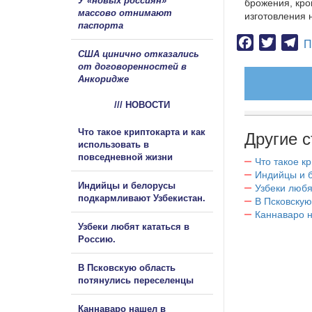
У «новых россиян»
брожения, кро
массово отнимают
изготовления 
паспорта
Facebook
Twitter
Te
П
США цинично отказались
от договоренностей в
Анкоридже
/// НОВОСТИ
Что такое криптокарта и как
Другие с
использовать в
повседневной жизни
Что такое к
Индийцы и 
Индийцы и белорусы
Узбеки любя
подкармливают Узбекистан.
В Псковскую
Каннаваро н
Узбеки любят кататься в
Россию.
В Псковскую область
потянулись переселенцы
Каннаваро нашел в