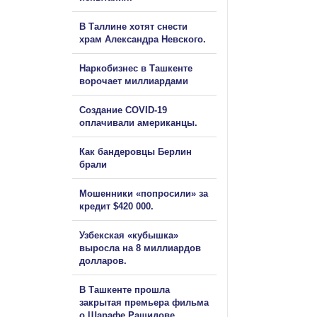
В Таллине хотят снести
храм Александра Невского.
Наркобизнес в Ташкенте
ворочает миллиардами
Создание COVID-19
оплачивали американцы.
Как бандеровцы Берлин
брали
Мошенники «попросили» за
кредит $420 000.
Узбекская «кубышка»
выросла на 8 миллиардов
долларов.
В Ташкенте прошла
закрытая премьера фильма
о Шарафе Рашидове.