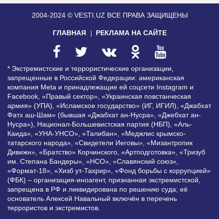
2004-2024 © VESTI.UZ
ВСЕ ПРАВА ЗАЩИЩЕНЫ
ГЛАВНАЯ
РЕКЛАМА НА САЙТЕ
* Экстремистские и террористические организации,
запрещенные в Российской Федерации: американская
компания Meta и принадлежащие ей соцсети Instagram и
Facebook, «Правый сектор», «Украинская повстанческая
армия» (УПА), «Исламское государство» (ИГ, ИГИЛ), «Джабхат
Фатх аш-Шам» (бывшая «Джабхат ан-Нусра», «Джебхат ан-
Нусра»), Национал-Большевистская партия (НБП), «Аль-
Каида», «УНА-УНСО», «Талибан», «Меджлис крымско-
татарского народа», «Свидетели Иеговы», «Мизантропик
Дивижн», «Братство» Корчинского, «Артподготовка», «Тризуб
им. Степана Бандеры», «НСО», «Славянский союз»,
«Формат-18», «Хизб ут-Тахрир», «Фонд борьбы с коррупцией»
(ФБК) – организация-иноагент, признанная экстремистской,
запрещена в РФ и ликвидирована по решению суда; её
основатель Алексей Навальный включён в перечень
террористов и экстремистов.