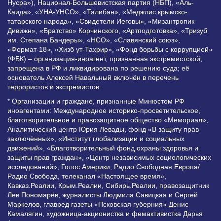
Нусра»), Национал-Большевистская партия (НБП), «Аль-
Каида», «УНА-УНСО», «Талибан», «Меджлис крымско-
татарского народа», «Свидетели Иеговы», «Мизантропик
Дивижн», «Братство» Корчинского, «Артподготовка», «Тризуб
им. Степана Бандеры», «НСО», «Славянский союз»,
«Формат-18», «Хизб ут-Тахрир», «Фонд борьбы с коррупцией»
(ФБК) – организация-иноагент, признанная экстремистской,
запрещена в РФ и ликвидирована по решению суда; её
основатель Алексей Навальный включён в перечень
террористов и экстремистов.
* Организации и граждане, признанные Минюстом РФ
иноагентами: Международное историко-просветительское,
благотворительное и правозащитное общество «Мемориал»,
Аналитический центр Юрия Левады, фонд «В защиту прав
заключённых», «Институт глобализации и социальных
движений», «Благотворительный фонд охраны здоровья и
защиты прав граждан», «Центр независимых социологических
исследований», Голос Америки, Радио Свободная Европа/
Радио Свобода, телеканал «Настоящее время»,
Кавказ.Реалии, Крым.Реалии, Сибирь.Реалии, правозащитник
Лев Пономарёв, журналисты Людмила Савицкая и Сергей
Маркелов, главред газеты «Псковская губерния» Денис
Камалягин, художница-акционистка и фемактивистка Дарья