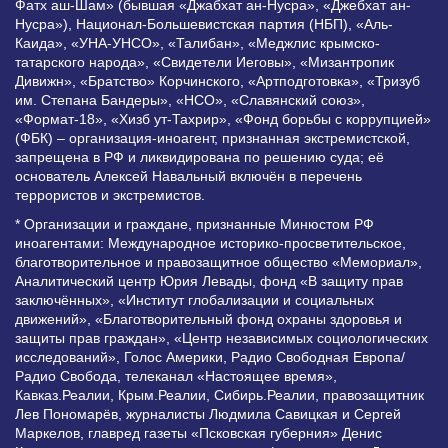
Фатх аш-Шам» (бывшая «Джабхат ан-Нусра», «Джебхат ан-
Нусра»), Национал-Большевистская партия (НБП), «Аль-
Каида», «УНА-УНСО», «Талибан», «Меджлис крымско-
татарского народа», «Свидетели Иеговы», «Мизантропик
Дивижн», «Братство» Корчинского, «Артподготовка», «Тризуб
им. Степана Бандеры», «НСО», «Славянский союз»,
«Формат-18», «Хизб ут-Тахрир», «Фонд борьбы с коррупцией»
(ФБК) – организация-иноагент, признанная экстремистской,
запрещена в РФ и ликвидирована по решению суда; её
основатель Алексей Навальный включён в перечень
террористов и экстремистов.
* Организации и граждане, признанные Минюстом РФ
иноагентами: Международное историко-просветительское,
благотворительное и правозащитное общество «Мемориал»,
Аналитический центр Юрия Левады, фонд «В защиту прав
заключённых», «Институт глобализации и социальных
движений», «Благотворительный фонд охраны здоровья и
защиты прав граждан», «Центр независимых социологических
исследований», Голос Америки, Радио Свободная Европа/
Радио Свобода, телеканал «Настоящее время»,
Кавказ.Реалии, Крым.Реалии, Сибирь.Реалии, правозащитник
Лев Пономарёв, журналисты Людмила Савицкая и Сергей
Маркелов, главред газеты «Псковская губерния» Денис