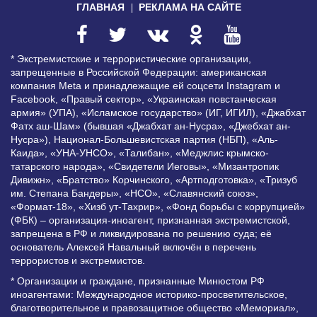
ГЛАВНАЯ
РЕКЛАМА НА САЙТЕ
* Экстремистские и террористические организации,
запрещенные в Российской Федерации: американская
компания Meta и принадлежащие ей соцсети Instagram и
Facebook, «Правый сектор», «Украинская повстанческая
армия» (УПА), «Исламское государство» (ИГ, ИГИЛ), «Джабхат
Фатх аш-Шам» (бывшая «Джабхат ан-Нусра», «Джебхат ан-
Нусра»), Национал-Большевистская партия (НБП), «Аль-
Каида», «УНА-УНСО», «Талибан», «Меджлис крымско-
татарского народа», «Свидетели Иеговы», «Мизантропик
Дивижн», «Братство» Корчинского, «Артподготовка», «Тризуб
им. Степана Бандеры», «НСО», «Славянский союз»,
«Формат-18», «Хизб ут-Тахрир», «Фонд борьбы с коррупцией»
(ФБК) – организация-иноагент, признанная экстремистской,
запрещена в РФ и ликвидирована по решению суда; её
основатель Алексей Навальный включён в перечень
террористов и экстремистов.
* Организации и граждане, признанные Минюстом РФ
иноагентами: Международное историко-просветительское,
благотворительное и правозащитное общество «Мемориал»,