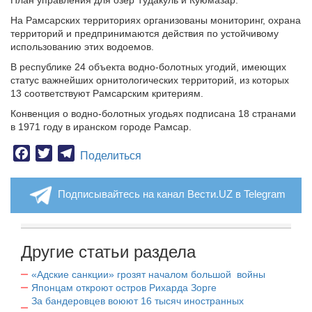
План управления для озер Тудакуль и Куюмазар.
На Рамсарских территориях организованы мониторинг, охрана
территорий и предпринимаются действия по устойчивому
использованию этих водоемов.
В республике 24 объекта водно-болотных угодий, имеющих
статус важнейших орнитологических территорий, из которых
13 соответствуют Рамсарским критериям.
Конвенция о водно-болотных угодьях подписана 18 странами
в 1971 году в иранском городе Рамсар.
Facebook
Twitter
Telegram
Поделиться
Подписывайтесь на канал Вести.UZ в Telegram
Другие статьи раздела
«Адские санкции» грозят началом большой войны
Японцам откроют остров Рихарда Зорге
За бандеровцев воюют 16 тысяч иностранных