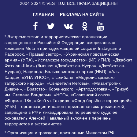
2004-2024 © VESTI.UZ
ВСЕ ПРАВА ЗАЩИЩЕНЫ
ГЛАВНАЯ
РЕКЛАМА НА САЙТЕ
* Экстремистские и террористические организации,
запрещенные в Российской Федерации: американская
компания Meta и принадлежащие ей соцсети Instagram и
Facebook, «Правый сектор», «Украинская повстанческая
армия» (УПА), «Исламское государство» (ИГ, ИГИЛ), «Джабхат
Фатх аш-Шам» (бывшая «Джабхат ан-Нусра», «Джебхат ан-
Нусра»), Национал-Большевистская партия (НБП), «Аль-
Каида», «УНА-УНСО», «Талибан», «Меджлис крымско-
татарского народа», «Свидетели Иеговы», «Мизантропик
Дивижн», «Братство» Корчинского, «Артподготовка», «Тризуб
им. Степана Бандеры», «НСО», «Славянский союз»,
«Формат-18», «Хизб ут-Тахрир», «Фонд борьбы с коррупцией»
(ФБК) – организация-иноагент, признанная экстремистской,
запрещена в РФ и ликвидирована по решению суда; её
основатель Алексей Навальный включён в перечень
террористов и экстремистов.
* Организации и граждане, признанные Минюстом РФ