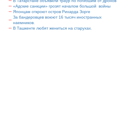
В Татарстане объявили траур по погибшим от дронов
«Адские санкции» грозят началом большой войны
Японцам откроют остров Рихарда Зорге
За бандеровцев воюют 16 тысяч иностранных
наемников.
В Ташкенте любят жениться на старухах.