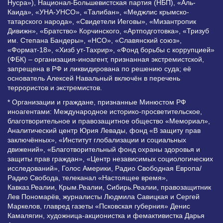
Нусра»), Национал-Большевистская партия (НБП), «Аль-
Каида», «УНА-УНСО», «Талибан», «Меджлис крымско-
татарского народа», «Свидетели Иеговы», «Мизантропик
Дивижн», «Братство» Корчинского, «Артподготовка», «Тризуб
им. Степана Бандеры», «НСО», «Славянский союз»,
«Формат-18», «Хизб ут-Тахрир», «Фонд борьбы с коррупцией»
(ФБК) – организация-иноагент, признанная экстремистской,
запрещена в РФ и ликвидирована по решению суда; её
основатель Алексей Навальный включён в перечень
террористов и экстремистов.
* Организации и граждане, признанные Минюстом РФ
иноагентами: Международное историко-просветительское,
благотворительное и правозащитное общество «Мемориал»,
Аналитический центр Юрия Левады, фонд «В защиту прав
заключённых», «Институт глобализации и социальных
движений», «Благотворительный фонд охраны здоровья и
защиты прав граждан», «Центр независимых социологических
исследований», Голос Америки, Радио Свободная Европа/
Радио Свобода, телеканал «Настоящее время»,
Кавказ.Реалии, Крым.Реалии, Сибирь.Реалии, правозащитник
Лев Пономарёв, журналисты Людмила Савицкая и Сергей
Маркелов, главред газеты «Псковская губерния» Денис
Камалягин, художница-акционистка и фемактивистка Дарья