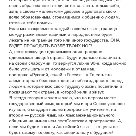
очень образованные люди, хотят слышать только себя,
жить в своём «маленьком» дворике и диктовать свою
волю образованным, стремящимся к общению людям,
готовым тебе помочь.
Если мы «закроемся» каждый в своём языке, граница
между различными нациями и народностями будет
лежать не на границе того или иного государства, ОНА
БУДЕТ ПРОХОДИТЬ ВОЗЛЕ ТВОИХ НОГ!
А, если жаждущие одноязыкознания граждане
одноязыкознающей страны, будут и дальше настаивать
на своём слабоумии, то вернутся лихие 90-е, когда можно
было услышать и от молодёжи и от мамаш
постарше:»Русский, езжай в Россию…» То есть это
элементарная безграмотность и неблагодарность перед
людьми, которые всю свою трудовую жизнь посвятили и
посвящают той стране, в которой жили и живут.
Я всегда говорил и знал и знаю, что на первом месте
государственный язык, который мы и при Союзе успешно
изучали, благодаря нашим прекрасным учителям, на
втором — русский язык, как язык межнационального
общения на нынешнем постСоветском пространстве. А,
если мы будем знать и Английский язык…, то цены не
будет такому человеку, как специалисту в будущем!