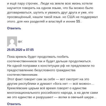
и ещё пару строчек.. Люди на земле всю жизнь хотели
научится говорить на одном языке, что бы можно было
договариваться, шутить и уважать друг друга и уже, кто
просвещённый, нашли такой язык- но США не поддержал
этого..для них разделяй и властвуй и ихние $$..
Ответить
qu
:
29.05.2020 в 07:05
Пока кремль будет продолжать гнобить
соотечественников так и будет дальше продолжаться.
Ни одной поправки к конституции рф не предложили по
предоставлению безусловного гражданства
соотечественникам.
Этот факт говорит сам за себя — вот смотрят на это
другие республики и думают «бога нет — всё можно»…
Кремлёвские царьки всё время говорят о единстве
многонационального российского народа, а на деле сами
же это единство и разрушают — волки в овечьей шкуре…
Ответить