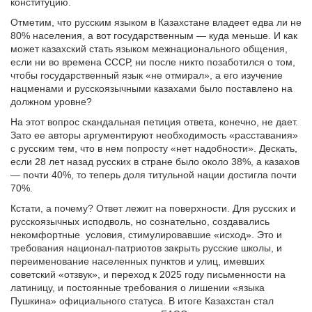
конституцию.
Отметим, что русским языком в Казахстане владеет едва ли не
80% населения, а вот государственным — куда меньше. И как
может казахский стать языком межнационального общения,
если ни во времена СССР, ни после никто позаботился о том,
чтобы государственный язык «не отмирал», а его изучение
нацменами и русскоязычными казахами было поставлено на
должном уровне?
На этот вопрос скандальная петиция ответа, конечно, не дает.
Зато ее авторы аргументируют необходимость «расставания»
с русским тем, что в нем попросту «нет надобности». Дескать,
если 28 лет назад русских в стране было около 38%, а казахов
— почти 40%, то теперь доля титульной нации достигла почти
70%.
Кстати, а почему? Ответ лежит на поверхности. Для русских и
русскоязычных исподволь, но сознательно, создавались
некомфортные условия, стимулировавшие «исход». Это и
требования национал-патриотов закрыть русские школы, и
переименование населенных пунктов и улиц, имевших
советский «отзвук», и переход к 2025 году письменности на
латиницу, и постоянные требования о лишении «языка
Пушкина» официального статуса. В итоге Казахстан стал