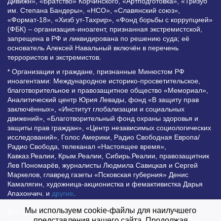
Дивижн», «Братство» Корчинского, «Артподготовка», «Тризуб
им. Степана Бандеры», «НСО», «Славянский союз»,
«Формат-18», «Хизб ут-Тахрир», «Фонд борьбы с коррупцией»
(ФБК) – организация-иноагент, признанная экстремистской,
запрещена в РФ и ликвидирована по решению суда; её
основатель Алексей Навальный включён в перечень
террористов и экстремистов.
* Организации и граждане, признанные Минюстом РФ
иноагентами: Международное историко-просветительское,
благотворительное и правозащитное общество «Мемориал»,
Аналитический центр Юрия Левады, фонд «В защиту прав
заключённых», «Институт глобализации и социальных
движений», «Благотворительный фонд охраны здоровья и
защиты прав граждан», «Центр независимых социологических
исследований», Голос Америки, Радио Свободная Европа/
Радио Свобода, телеканал «Настоящее время»,
Кавказ.Реалии, Крым.Реалии, Сибирь.Реалии, правозащитник
Лев Пономарёв, журналисты Людмила Савицкая и Сергей
Маркелов, главред газеты «Псковская губерния» Денис
Камалягин, художница-акционистка и фемактивистка Дарья
Апахончич. и
другие
.
Мы используем cookie-файлы для наилучшего
Все права защищены и охраняются законом. Любое
представления нашего сайта. Продолжая