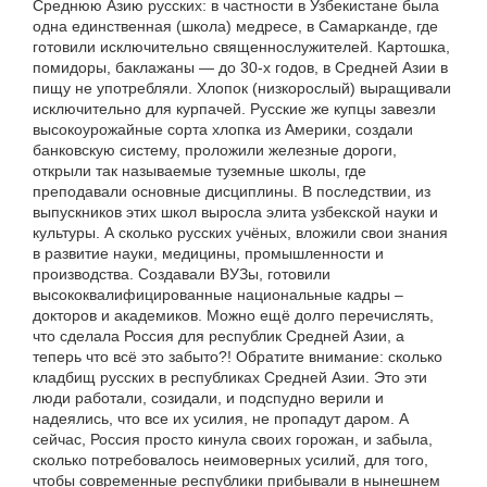
Среднюю Азию русских: в частности в Узбекистане была
одна единственная (школа) медресе, в Самарканде, где
готовили исключительно священнослужителей. Картошка,
помидоры, баклажаны — до 30-х годов, в Средней Азии в
пищу не употребляли. Хлопок (низкорослый) выращивали
исключительно для курпачей. Русские же купцы завезли
высокоурожайные сорта хлопка из Америки, создали
банковскую систему, проложили железные дороги,
открыли так называемые туземные школы, где
преподавали основные дисциплины. В последствии, из
выпускников этих школ выросла элита узбекской науки и
культуры. А сколько русских учёных, вложили свои знания
в развитие науки, медицины, промышленности и
производства. Создавали ВУЗы, готовили
высококвалифицированные национальные кадры –
докторов и академиков. Можно ещё долго перечислять,
что сделала Россия для республик Средней Азии, а
теперь что всё это забыто?! Обратите внимание: сколько
кладбищ русских в республиках Средней Азии. Это эти
люди работали, созидали, и подспудно верили и
надеялись, что все их усилия, не пропадут даром. А
сейчас, Россия просто кинула своих горожан, и забыла,
сколько потребовалось неимоверных усилий, для того,
чтобы современные республики прибывали в нынешнем