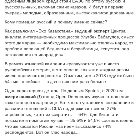
одиозным лидером среди стран ЕАЭС по оттоку русских и
русскоязычных, включая самих казахов. И бегут в первую
очередь молодые, образованные, высококвалифицированные.
Кому помешал русский и почему именно сейчас?
Как разъяснил «Эхо Казахстана» ведущий эксперт Центра
анализа интеграционных процессов Улугбек Бабагулов, смысл
этого демарша — необходимо максимально отвлечь народ от
проблем вопиющей бедности и безработицы, «спустить пар
негодования на инородцев».
В рамках языковой кампании «раздувается уже и чисто
русофобская истерия, и это опасно, так как с каждым разом
число подписантов растет». Отметим, что в 2018 году их было
54 тыс., а сейчас — в два с лишним раза больше.
Одна характерная деталь. По данным Sputnik, в 2020-ом
американский (!)
фонд Open Democracy изучил отношение
казахстанцев к загранице. Вот что он установил: сохранение и
развитие отношений с США поддерживает около 27%
опрошенных; хотят их сократить — 64%. Для Китая эти
показатели немногим лучше — 35,6% и 54,5% соответственно.
Что же касается России, «за нее» высказались 74%
респондентов. Вот он глас народа…