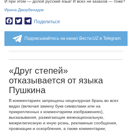
И при этом — долой русский язык! И всех не казахов — тоже?
Ирина Джорбенадзе
Facebook
Twitter
Telegram
Поделиться
Подписывайтесь на канал Вести.UZ в Telegram
«Друг степей»
отказывается от языка
Пушкина
В комментариях запрещены нецензурная брань во всех
видах (включая замену букв символами или на
прикрепленных к комментариям изображениях),
высказывания, разжигающие межнациональную,
межрелигиозную и иную рознь, рекламные сообщения,
провокации и оскорбления, а также комментарии,