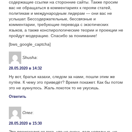
содержащие ссылки на сторонние сайты. Также просим
вас не обращаться в комментариях к героям статей,
политикам и международным лидерам — они вас не
услышат. Бессодержательные, бессвязные и
комментарии, требующие перевода с экзотических
языков, а также конспирологические теории и проекции не
пройдут модерацию. Спасибо за понимание!
[bws_google_captcha]
Shusha
:
28.05.2020 в 14:32
Ну вот, братья казахи, следом за нами, пошли этим же
путём. К чему это приведёт? Время покажет. Как бы потом
это не аукнулось. Жаль локоток то не укусишь.
Ответить
Олег
:
28.05.2020 в 15:30
Это происходит от того, что не очень дальновидные, не