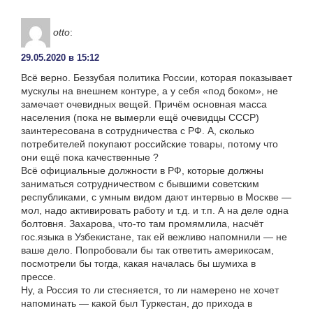
otto
:
29.05.2020 в 15:12
Всё верно. Беззубая политика России, которая показывает
мускулы на внешнем контуре, а у себя «под боком», не
замечает очевидных вещей. Причём основная масса
населения (пока не вымерли ещё очевидцы СССР)
заинтересована в сотрудничества с РФ. А, сколько
потребителей покупают российские товары, потому что
они ещё пока качественные ?
Всё официальные должности в РФ, которые должны
заниматься сотрудничеством с бывшими советским
республиками, с умным видом дают интервью в Москве —
мол, надо активировать работу и т.д. и т.п. А на деле одна
болтовня. Захарова, что-то там промямлила, насчёт
гос.языка в Узбекистане, так ей вежливо напомнили — не
ваше дело. Попробовали бы так ответить америкосам,
посмотрели бы тогда, какая началась бы шумиха в
прессе.
Ну, а Россия то ли стесняется, то ли намерено не хочет
напоминать — какой был Туркестан, до прихода в