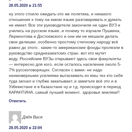
28.05.2020 в 21:55
ну этого стоило ожидать-это же политика, и никакого
отношения к тому на каком языке разговаривать и думать
не имеет. Все эти руководители закончили не один ВУЗ и
учились на русском языке..и почему то изучали Пушкина,
Лермонтова и Достоевского и они им не мешали делать
свои делишки..особенно простому степному народу всё
равно до этого.. какие-то американские фонды пролезли в
руководство среднеазиатских стран. вот кто мутит
воду..Российские ВУЗы открывают здесь свои факультеты
— интересно для кого, если осталось население около 5-
7% русскоговорящих. Согласен с вами- не надо
неимоверными усилиями вытаскивать из ямы тех кто себя
туда загнал и глубже закапывает..и заметьте всё это и в
Узбекистане и в Казахстане ну и т.д. происходит в период
КАРАНТИНА..самый лучший момент.. здоровья земляки!!
Ответить
Дядя Вася
:
28.05.2020 в 22:04