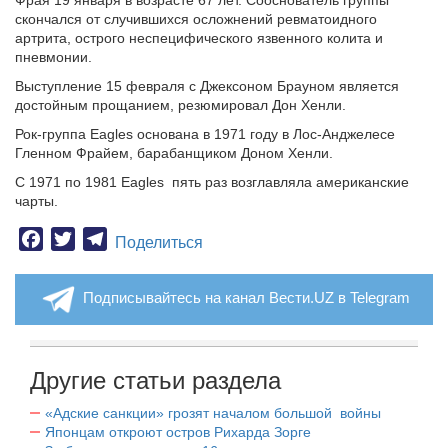
Фрая 19 января в возрасте 67 лет.
Сооснователь группы
скончался от случившихся осложнений ревматоидного
артрита, острого неспецифического язвенного колита и
пневмонии.
Выступление 15 февраля с Джексоном Брауном является
достойным прощанием, резюмировал Дон Хенли.
Рок-группа Eagles основана в 1971 году в Лос-Анджелесе
Гленном Фрайем, барабанщиком Доном Хенли.
С 1971 по 1981 Eagles пять раз возглавляла американские
чарты.
Facebook
Twitter
Telegram
Поделиться
Подписывайтесь на канал Вести.UZ в Telegram
Другие статьи раздела
«Адские санкции» грозят началом большой войны
Японцам откроют остров Рихарда Зорге