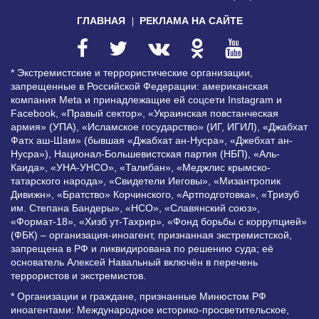
ГЛАВНАЯ
РЕКЛАМА НА САЙТЕ
* Экстремистские и террористические организации,
запрещенные в Российской Федерации: американская
компания Meta и принадлежащие ей соцсети Instagram и
Facebook, «Правый сектор», «Украинская повстанческая
армия» (УПА), «Исламское государство» (ИГ, ИГИЛ), «Джабхат
Фатх аш-Шам» (бывшая «Джабхат ан-Нусра», «Джебхат ан-
Нусра»), Национал-Большевистская партия (НБП), «Аль-
Каида», «УНА-УНСО», «Талибан», «Меджлис крымско-
татарского народа», «Свидетели Иеговы», «Мизантропик
Дивижн», «Братство» Корчинского, «Артподготовка», «Тризуб
им. Степана Бандеры», «НСО», «Славянский союз»,
«Формат-18», «Хизб ут-Тахрир», «Фонд борьбы с коррупцией»
(ФБК) – организация-иноагент, признанная экстремистской,
запрещена в РФ и ликвидирована по решению суда; её
основатель Алексей Навальный включён в перечень
террористов и экстремистов.
* Организации и граждане, признанные Минюстом РФ
иноагентами: Международное историко-просветительское,