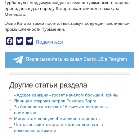
Гурбангулы Бердымухамедов от имени туркменского народа
преподнес в дар народу Катара ахалтекинского скакуна
Меледага.
Эмир Катара также посетил выставку продукции текстильной
промышленности Туркмении.
Facebook
Twitter
Telegram
Поделиться
Подписывайтесь на канал Вести.UZ в Telegram
Другие статьи раздела
«Адские санкции» грозят началом большой войны
Японцам откроют остров Рихарда Зорге
За бандеровцев воюют 16 тысяч иностранных
наемников.
Мигрантам вернули 4 миллиона зарплаты.
Что такое криптокарта и как использовать в
повседневной жизни