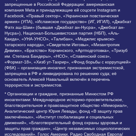
запрещенные в Российской Федерации: американская
компания Meta и принадлежащие ей соцсети Instagram и
Facebook, «Правый сектор», «Украинская повстанческая
армия» (УПА), «Исламское государство» (ИГ, ИГИЛ), «Джабхат
Фатх аш-Шам» (бывшая «Джабхат ан-Нусра», «Джебхат ан-
Нусра»), Национал-Большевистская партия (НБП), «Аль-
Каида», «УНА-УНСО», «Талибан», «Меджлис крымско-
татарского народа», «Свидетели Иеговы», «Мизантропик
Дивижн», «Братство» Корчинского, «Артподготовка», «Тризуб
им. Степана Бандеры», «НСО», «Славянский союз»,
«Формат-18», «Хизб ут-Тахрир», «Фонд борьбы с коррупцией»
(ФБК) – организация-иноагент, признанная экстремистской,
запрещена в РФ и ликвидирована по решению суда; её
основатель Алексей Навальный включён в перечень
террористов и экстремистов.
* Организации и граждане, признанные Минюстом РФ
иноагентами: Международное историко-просветительское,
благотворительное и правозащитное общество «Мемориал»,
Аналитический центр Юрия Левады, фонд «В защиту прав
заключённых», «Институт глобализации и социальных
движений», «Благотворительный фонд охраны здоровья и
защиты прав граждан», «Центр независимых социологических
исследований», Голос Америки, Радио Свободная Европа/