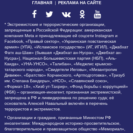
ГЛАВНАЯ
РЕКЛАМА НА САЙТЕ
* Экстремистские и террористические организации,
запрещенные в Российской Федерации: американская
компания Meta и принадлежащие ей соцсети Instagram и
Facebook, «Правый сектор», «Украинская повстанческая
армия» (УПА), «Исламское государство» (ИГ, ИГИЛ), «Джабхат
Фатх аш-Шам» (бывшая «Джабхат ан-Нусра», «Джебхат ан-
Нусра»), Национал-Большевистская партия (НБП), «Аль-
Каида», «УНА-УНСО», «Талибан», «Меджлис крымско-
татарского народа», «Свидетели Иеговы», «Мизантропик
Дивижн», «Братство» Корчинского, «Артподготовка», «Тризуб
им. Степана Бандеры», «НСО», «Славянский союз»,
«Формат-18», «Хизб ут-Тахрир», «Фонд борьбы с коррупцией»
(ФБК) – организация-иноагент, признанная экстремистской,
запрещена в РФ и ликвидирована по решению суда; её
основатель Алексей Навальный включён в перечень
террористов и экстремистов.
* Организации и граждане, признанные Минюстом РФ
иноагентами: Международное историко-просветительское,
благотворительное и правозащитное общество «Мемориал»,