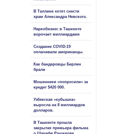
В Таллине хотят снести
храм Александра Невского.
Наркобизнес в Ташкенте
ворочает миллиардами
Создание COVID-19
оплачивали американцы.
Как бандеровцы Берлин
брали
Мошенники «попросили» за
кредит $420 000.
Узбекская «кубышка»
выросла на 8 миллиардов
долларов.
В Ташкенте прошла
закрытая премьера фильма
о Шарафе Рашидове.