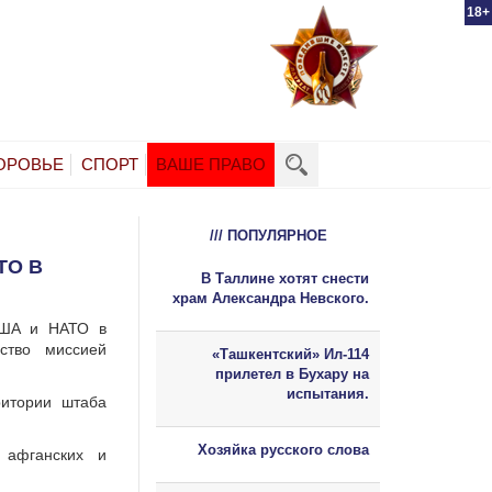
18+
ОРОВЬЕ
СПОРТ
ВАШЕ ПРАВО
/// ПОПУЛЯРНОЕ
ТО В
В Таллине хотят снести
храм Александра Невского.
США и НАТО в
ство миссией
«Ташкентский» Ил-114
прилетел в Бухару на
испытания.
ритории штаба
Хозяйка русского слова
 афганских и