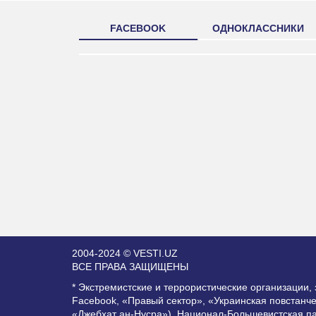
FACEBOOK
ОДНОКЛАССНИКИ
2004-2024 © VESTI.UZ
ВСЕ ПРАВА ЗАЩИЩЕНЫ
* Экстремистские и террористические организации
Facebook, «Правый сектор», «Украинская повстанч
«Джебхат ан-Нусра»), Национал-Большевистская п