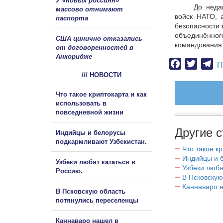
У «новых россиян»
До неда
массово отнимают
войск НАТО, 
паспорта
безопасности
объединённого
США цинично отказались
командования
от договоренностей в
Анкоридже
Facebook
Twitter
Te
П
/// НОВОСТИ
Что такое криптокарта и как
использовать в
повседневной жизни
Другие с
Индийцы и белорусы
подкармливают Узбекистан.
Что такое к
Индийцы и 
Узбеки любят кататься в
Узбеки любя
Россию.
В Псковскую
Каннаваро н
В Псковскую область
потянулись переселенцы
Каннаваро нашел в