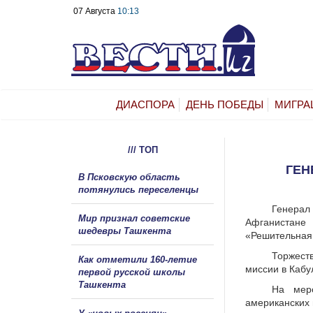
07 Августа
10:13
ДИАСПОРА
ДЕНЬ ПОБЕДЫ
МИГРА
/// ТОП
ГЕН
В Псковскую область
потянулись переселенцы
Генерал
Мир признал советские
Афганистане
шедевры Ташкента
«Решительная
Торжест
Как отметили 160-летие
миссии в Кабу
первой русской школы
Ташкента
На меро
американских 