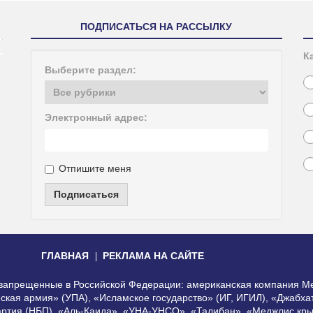
ПОДПИСАТЬСЯ НА РАССЫЛКУ
К
Выберите раздел:
Электронный адрес:
Отпишите меня
Подписаться
ГЛАВНАЯ
РЕКЛАМА НА САЙТЕ
, запрещенные в Российской Федерации: американская компания Me
еская армия» (УПА), «Исламское государство» (ИГ, ИГИЛ), «Джабх
артия (НБП), «Аль-Каида», «УНА-УНСО», «Талибан», «Меджлис кры