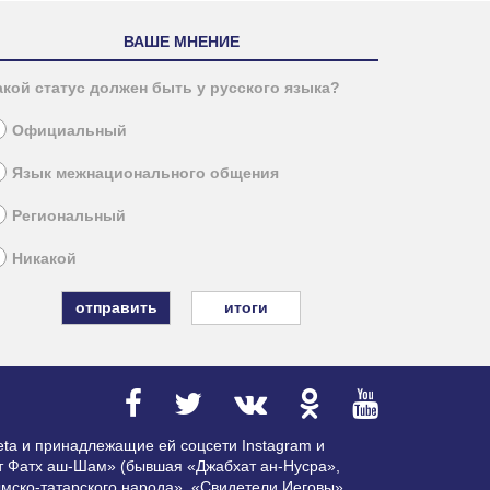
ВАШЕ МНЕНИЕ
акой статус должен быть у русского языка?
Официальный
Язык межнационального общения
Региональный
Никакой
итоги
ta и принадлежащие ей соцсети Instagram и
ат Фатх аш-Шам» (бывшая «Джабхат ан-Нусра»,
мско-татарского народа», «Свидетели Иеговы»,