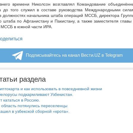
внего времени Николсон возглавлял Командование объединённ
а до того служил в составе руководства Международными сила
 в должностях начальника штаба операций МССБ, директора Групп
 штаба по Афганистану и Пакистану, а также заместителя главы
 МССБ в южной части ИРА.
legram
оделиться
Подписывайтесь на канал Вести.UZ в Telegram
татьи раздела
риптокарта и как использовать в повседневной жизни
белорусы подкармливают Узбекистан.
т кататься в Россию.
 область потянулись переселенцы
ашел в узбекской сборной «крота».