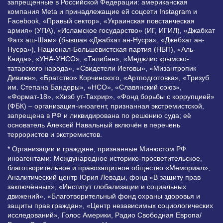
запрещенные в Российской Федерации: американская
компания Meta и принадлежащие ей соцсети Instagram и
Facebook, «Правый сектор», «Украинская повстанческая
армия» (УПА), «Исламское государство» (ИГ, ИГИЛ), «Джабхат
Фатх аш-Шам» (бывшая «Джабхат ан-Нусра», «Джебхат ан-
Нусра»), Национал-Большевистская партия (НБП), «Аль-
Каида», «УНА-УНСО», «Талибан», «Меджлис крымско-
татарского народа», «Свидетели Иеговы», «Мизантропик
Дивижн», «Братство» Корчинского, «Артподготовка», «Тризуб
им. Степана Бандеры», «НСО», «Славянский союз»,
«Формат-18», «Хизб ут-Тахрир», «Фонд борьбы с коррупцией»
(ФБК) – организация-иноагент, признанная экстремистской,
запрещена в РФ и ликвидирована по решению суда; её
основатель Алексей Навальный включён в перечень
террористов и экстремистов.
* Организации и граждане, признанные Минюстом РФ
иноагентами: Международное историко-просветительское,
благотворительное и правозащитное общество «Мемориал»,
Аналитический центр Юрия Левады, фонд «В защиту прав
заключённых», «Институт глобализации и социальных
движений», «Благотворительный фонд охраны здоровья и
защиты прав граждан», «Центр независимых социологических
исследований», Голос Америки, Радио Свободная Европа/