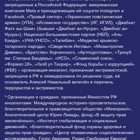
запрещенные в Российской Федерации: американская
компания Meta и принадлежащие ей соцсети Instagram и
Facebook, «Правый сектор», «Украинская повстанческая
армия» (УПА), «Исламское государство» (ИГ, ИГИЛ), «Джабхат
Фатх аш-Шам» (бывшая «Джабхат ан-Нусра», «Джебхат ан-
Нусра»), Национал-Большевистская партия (НБП), «Аль-
Каида», «УНА-УНСО», «Талибан», «Меджлис крымско-
татарского народа», «Свидетели Иеговы», «Мизантропик
Дивижн», «Братство» Корчинского, «Артподготовка», «Тризуб
им. Степана Бандеры», «НСО», «Славянский союз»,
«Формат-18», «Хизб ут-Тахрир», «Фонд борьбы с коррупцией»
(ФБК) – организация-иноагент, признанная экстремистской,
запрещена в РФ и ликвидирована по решению суда; её
основатель Алексей Навальный включён в перечень
террористов и экстремистов.
* Организации и граждане, признанные Минюстом РФ
иноагентами: Международное историко-просветительское,
благотворительное и правозащитное общество «Мемориал»,
Аналитический центр Юрия Левады, фонд «В защиту прав
заключённых», «Институт глобализации и социальных
движений», «Благотворительный фонд охраны здоровья и
защиты прав граждан», «Центр независимых социологических
исследований», Голос Америки, Радио Свободная Европа/