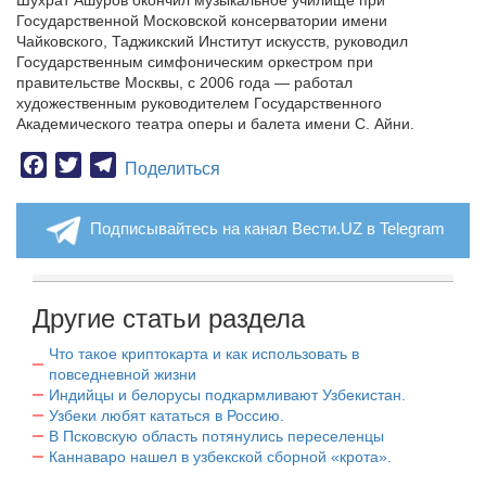
Шухрат Ашуров окончил музыкальное училище при
Государственной Московской консерватории имени
Чайковского, Таджикский Институт искусств, руководил
Государственным симфоническим оркестром при
правительстве Москвы, с 2006 года — работал
художественным руководителем Государственного
Академического театра оперы и балета имени С. Айни.
Facebook
Twitter
Telegram
Поделиться
Подписывайтесь на канал Вести.UZ в Telegram
Другие статьи раздела
Что такое криптокарта и как использовать в
повседневной жизни
Индийцы и белорусы подкармливают Узбекистан.
Узбеки любят кататься в Россию.
В Псковскую область потянулись переселенцы
Каннаваро нашел в узбекской сборной «крота».