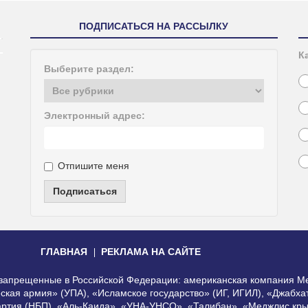
ПОДПИСАТЬСЯ НА РАССЫЛКУ
К
Выберите раздел:
Электронный адрес:
Отпишите меня
Подписаться
ГЛАВНАЯ
РЕКЛАМА НА САЙТЕ
, запрещенные в Российской Федерации: американская компания Me
еская армия» (УПА), «Исламское государство» (ИГ, ИГИЛ), «Джабх
артия (НБП), «Аль-Каида», «УНА-УНСО», «Талибан», «Меджлис кры