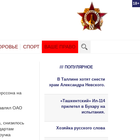
18+
ОРОВЬЕ
СПОРТ
ВАШЕ ПРАВО
/// ПОПУЛЯРНОЕ
В Таллине хотят снести
храм Александра Невского.
ерссона на
«Ташкентский» Ил-114
прилетел в Бухару на
лавлял ОАО
испытания.
, снизилось
Хозяйка русского слова
дартам
ручка