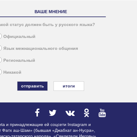
ВАШЕ МНЕНИЕ
акой статус должен быть у русского языка?
Официальный
Язык межнационального общения
Региональный
Никакой
итоги
ta и принадлежащие ей соцсети Instagram и
ат Фатх аш-Шам» (бывшая «Джабхат ан-Нусра»,
мско-татарского народа», «Свидетели Иеговы»,