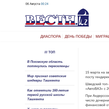
06 Августа
00:24
ДИАСПОРА
ДЕНЬ ПОБЕДЫ
МИГРА
/// ТОП
В Псковскую область
потянулись переселенцы
15 марта на з
Мир признал советские
посту гендире
шедевры Ташкента
Шведский топ-
«АвтоВАЗ» с 2
Как отметили 160-летие
первой русской школы
При Андерссон
Ташкента
число дочерни
финансовой от