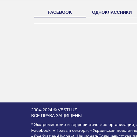
FACEBOOK
ОДНОКЛАССНИКИ
2004-2024 © VESTI.UZ
ВСЕ ПРАВА ЗАЩИЩЕНЫ
* Экстремистские и террористические организации
Facebook, «Правый сектор», «Украинская повстанч
«Джебхат ан-Нусра»), Национал-Большевистская п