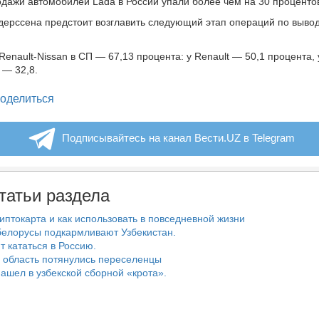
одажи автомобилей Lada в России упали более чем на 30 проценто
ерссена предстоит возглавить следующий этап операций по вывод
Renault-Nissan в СП — 67,13 процента: у Renault — 50,1 процента,
 — 32,8.
legram
оделиться
Подписывайтесь на канал Вести.UZ в Telegram
татьи раздела
риптокарта и как использовать в повседневной жизни
белорусы подкармливают Узбекистан.
т кататься в Россию.
 область потянулись переселенцы
ашел в узбекской сборной «крота».