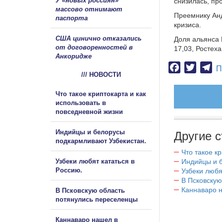
У «новых россиян»
снизилась, пр
массово отнимают
Преемнику Анд
паспорта
кризиса.
США цинично отказались
Доля альянса 
от договоренностей в
17,03, Ростеха
Анкоридже
Facebook
Twitter
Te
П
/// НОВОСТИ
Что такое криптокарта и как
использовать в
повседневной жизни
Индийцы и белорусы
Другие с
подкармливают Узбекистан.
Что такое к
Узбеки любят кататься в
Индийцы и 
Россию.
Узбеки любя
В Псковскую
Каннаваро н
В Псковскую область
потянулись переселенцы
Каннаваро нашел в