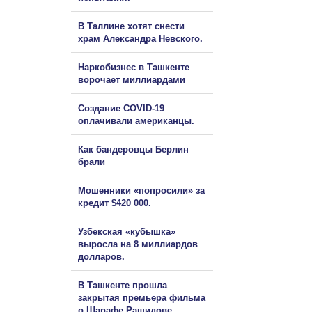
В Таллине хотят снести
храм Александра Невского.
Наркобизнес в Ташкенте
ворочает миллиардами
Создание COVID-19
оплачивали американцы.
Как бандеровцы Берлин
брали
Мошенники «попросили» за
кредит $420 000.
Узбекская «кубышка»
выросла на 8 миллиардов
долларов.
В Ташкенте прошла
закрытая премьера фильма
о Шарафе Рашидове.