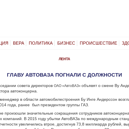
ЦИЯ
ВЕРА
ПОЛИТИКА
БИЗНЕС
ПРОИСШЕСТВИЕ
ЗД
ЛЕНТА
ГЛАВУ АВТОВАЗА ПОГНАЛИ С ДОЛЖНОСТИ
аседании совета директоров
объявят о смене Ву Анд
ОАО «АвтоВАЗ»
ктора автоконцерна.
менеджер в области автомобилестроения Бу Инге Андерссон возг
014 года, ранее был президентом группы ГАЗ.
е произошли значительные сокращения сотрудников автоконцерна
х компаний. В 2015 году убытки АвтоВАЗа по международным стан
четности увеличились втрое, достигнув 73,8 миллиарда рублей, вы