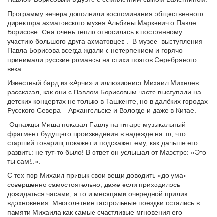
Программу вечера дополнили воспоминания общественного
директора ахматовского музея Альбины Маркевич о Павле
Борисове. Она очень тепло относилась к постоянному
участию большого друга ахматовцев . В музее выступления
Павла Борисова всегда ждали с нетерпением и горячо
принимали русские романсы на стихи поэтов Серебряного
века.
Известный бард из «Арчи» и иллюзионист Михаил Михелев
рассказал, как они с Павлом Борисовым часто выступали на
детских концертах не только в Ташкенте, но в далёких городах
Русского Севера – Архангельске и Вологде и даже в Китае.
Однажды Миша показал Павлу на гитаре музыкальный
фрагмент будущего произведения в надежде на то, что
старший товарищ покажет и подскажет ему, как дальше его
развить: не тут-то было! В ответ он услышал от Маэстро: «Это
ты сам!..».
С тех пор Михаил привык свои вещи доводить «до ума»
совершенно самостоятельно, даже если приходилось
дожидаться часами, а то и месяцами очередной прилив
вдохновения. Многолетние гастрольные поездки остались в
памяти Михаила как самые счастливые мгновения его