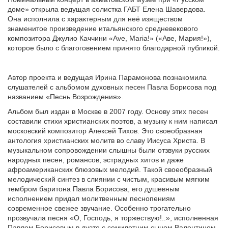
доме» открыла ведущая солистка ГАБТ Елена Шавердова.
Она исполнила с характерным для неё изяществом
знаменитое произведение итальянского средневекового
композитора Джулио Каччини «Ave, Maria!» («Аве, Мария!»),
которое было с благоговением принято благодарной публикой.
Автор проекта и ведущая Ирина Парамонова познакомила
слушателей с альбомом духовных песен Павла Борисова под
названием «Песнь Возрождения».
Альбом был издан в Москве в 2007 году. Основу этих песен
составили стихи христианских поэтов, а музыку к ним написал
московский композитор Алексей Тихов. Это своеобразная
антология христианских молитв во славу Иисуса Христа. В
музыкальном сопровождении слышны были отзвуки русских
народных песен, романсов, эстрадных хитов и даже
афроамериканских блюзовых мелодий. Такой своеобразный
мелодический синтез в слиянии с чистым, красивым мягким
тембром баритона Павла Борисова, его душевным
исполнением придал молитвенным песнопениям
современное свежее звучание. Особенно трогательно
прозвучала песня «О, Господь, я торжествую!..», исполненная
Павлом Борисовым в дуэте с семилетним сыном Валентином.