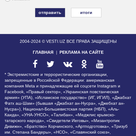
итоги
2004-2024 © VESTI.UZ
ВСЕ ПРАВА ЗАЩИЩЕНЫ
ГЛАВНАЯ
РЕКЛАМА НА САЙТЕ
* Экстремистские и террористические организации,
запрещенные в Российской Федерации: американская
компания Meta и принадлежащие ей соцсети Instagram и
Facebook, «Правый сектор», «Украинская повстанческая
армия» (УПА), «Исламское государство» (ИГ, ИГИЛ), «Джабхат
Фатх аш-Шам» (бывшая «Джабхат ан-Нусра», «Джебхат ан-
Нусра»), Национал-Большевистская партия (НБП), «Аль-
Каида», «УНА-УНСО», «Талибан», «Меджлис крымско-
татарского народа», «Свидетели Иеговы», «Мизантропик
Дивижн», «Братство» Корчинского, «Артподготовка», «Тризуб
им. Степана Бандеры», «НСО», «Славянский союз»,