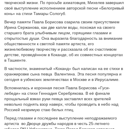
творческой жизни. По просьбе ахматовцев, Михелев завершил
своё выступление исполнением авторской песни «Белогривый
конь» на стихи Тамары Сологуб.
Вечер памяти Павла Борисова озарила своим присутствием
Ирина Сержанова, как две капли воды, похожая на своего
старшего брата улыбчивым лицом, горящими глазами и
открытостью души. Она выразила благодарность за внимание
общественности к светлой памяти артиста, его
жизнелюбивому творчеству и рассказала об их счастливом
детстве, проведённом в Коканде, об их совместных концертах
в Ташкенте.
В частности, знаменитый «Коканд» был написан на ее стихи в
оранжировке сына певца Валентина. Эта песня популярна и
сегодня в узбекских землячествах в Москве и в Иерусалиме.
Вспомнилась и коронная песня Павла Борисова «Гуси-
лебеди» на стихи Геннадия Серебрякова. В её финале
прощальный взмах руки певца заставлял всех зрителей
невольно поднять взор наверх, чтобы проводить в небо над
Россией незримую стаю белых птиц.
Перед глазами и последнее выступление неподражаемого
артиста во Дворце дружбы народов в честь 25-летнего
юбилея РКЦ Узбекистана. Тогда Павел Борисов исполнил