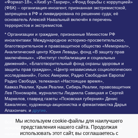
«Формат-18», «Хизб ут-Тахрир», «Фонд борьбы с коррупцией»
(ФБК) – организация-иноагент, признанная экстремистской,
запрещена в РФ и ликвидирована по решению суда; её
основатель Алексей Навальный включён в перечень
террористов и экстремистов.
* Организации и граждане, признанные Минюстом РФ
иноагентами: Международное историко-просветительское,
благотворительное и правозащитное общество «Мемориал»,
Аналитический центр Юрия Левады, фонд «В защиту прав
заключённых», «Институт глобализации и социальных
движений», «Благотворительный фонд охраны здоровья и
защиты прав граждан», «Центр независимых социологических
исследований», Голос Америки, Радио Свободная Европа/
Радио Свобода, телеканал «Настоящее время»,
Кавказ.Реалии, Крым.Реалии, Сибирь.Реалии, правозащитник
Лев Пономарёв, журналисты Людмила Савицкая и Сергей
Маркелов, главред газеты «Псковская губерния» Денис
Камалягин, художница-акционистка и фемактивистка Дарья
Апахончич. и
другие
.
Мы используем cookie-файлы для наилучшего
Все права защищены и охраняются законом. Любое
представления нашего сайта. Продолжая
использование материалов сайта допустимо при условии
использовать этот сайт, вы соглашаетесь с
наличия активной гиперссылки на Vesti.UZ.