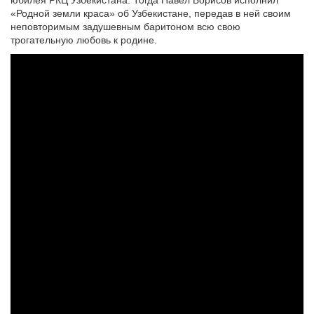
«Родной земли краса» об Узбекистане, передав в ней своим
неповторимым задушевным баритоном всю свою
трогательную любовь к родине.